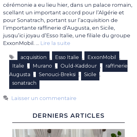
cérémonie a eu lieu hier, dans un palace romain,
scellant un important accord pour l’Algérie et
pour Sonatrach, portant sur l’acquisition de
l’importante raffinerie d’Augusta, en Sicile,
jusqu’ici joyau d’Esso Italie, une filiale du groupe
ExxonMobil. …
Lire la suite
Étiquettes
,
,
,
acquisition
Esso Italie
ExxonMobil
,
,
,
Italie
Murano
Ould-Kaddour
raffinerie
,
,
,
Augusta
Senouci-Breksi
Sicile
sonatrach
Laisser un commentaire
DERNIERS ARTICLES