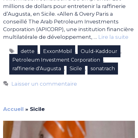
millions de dollars pour entretenir la raffinerie
d’Augusta, en Sicile. «Allen & Overy Paris a
conseillé The Arab Petroleum Investments
Corporation (APICORP), une institution financière
multilatérale de développement, …
Lire la suite
Étiquettes
,
,
,
dette
ExxonMobil
Ould-Kaddour
,
Petroleum Investment Corporation
,
,
raffinerie d'Augusta
Sicile
sonatrach
Laisser un commentaire
Accueil
»
Sicile