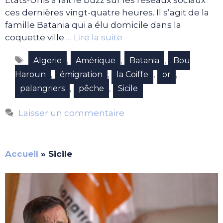
Etats-Unis a fait le buzz sur les réseaux sociaux
ces dernières vingt-quatre heures. Il s’agit de la
famille Batania qui a élu domicile dans la
coquette ville …
Lire la suite
Étiquettes
,
,
,
Algerie
Amérique
Batania
Bou
,
,
,
,
Haroun
émigration
la Coiffe
or
,
,
palangriers
pêche
Sicile
Laisser un commentaire
Accueil
»
Sicile