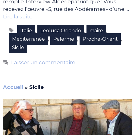
remplie. Interview. Algeriepatriotique : Vous
recevez l’œuvre «5, rue des Abdérames» d’une …
Lire la suite
Étiquettes
,
,
,
Italie
Leoluca Orlando
maire
,
,
,
Méditerranée
Palerme
Proche-Orient
Sicile
Laisser un commentaire
Accueil
»
Sicile