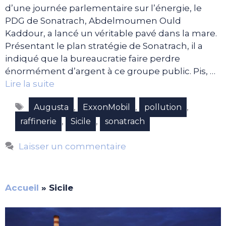
d’une journée parlementaire sur l’énergie, le
PDG de Sonatrach, Abdelmoumen Ould
Kaddour, a lancé un véritable pavé dans la mare.
Présentant le plan stratégie de Sonatrach, il a
indiqué que la bureaucratie faire perdre
énormément d’argent à ce groupe public. Pis, …
Lire la suite
Étiquettes
,
,
,
Augusta
ExxonMobil
pollution
,
,
raffinerie
Sicile
sonatrach
Laisser un commentaire
Accueil
»
Sicile