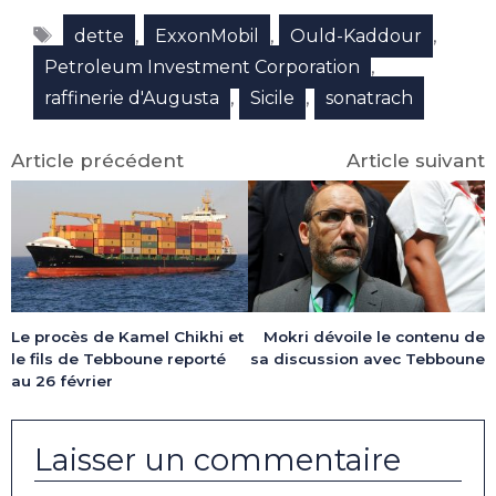
Facebook
X
LinkedIn
Email
WhatsApp
Telegram
Étiquettes
(Twitter)
,
,
,
dette
ExxonMobil
Ould-Kaddour
,
Petroleum Investment Corporation
,
,
raffinerie d'Augusta
Sicile
sonatrach
Article précédent
Article suivant
Le procès de Kamel Chikhi et
Mokri dévoile le contenu de
le fils de Tebboune reporté
sa discussion avec Tebboune
au 26 février
Laisser un commentaire