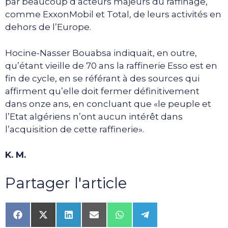
par beaucoup d’acteurs majeurs du raffinage,
comme ExxonMobil et Total, de leurs activités en
dehors de l’Europe.
Hocine-Nasser Bouabsa indiquait, en outre,
qu’étant vieille de 70 ans la raffinerie Esso est en
fin de cycle, en se référant à des sources qui
affirment qu’elle doit fermer définitivement
dans onze ans, en concluant que «le peuple et
l’Etat algériens n’ont aucun intérêt dans
l’acquisition de cette raffinerie».
K. M.
Partager l'article
Share
Share
Share
Share
Share
Share
on
on
on
on
on
on