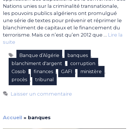
Nations unies sur la criminalité transnationale,
les pouvoirs publics algériens ont promulgué
une série de textes pour prévenir et réprimer le
blanchiment de capitaux et le financement du
terrorisme. Mais ce n’est qu’en 2012 que …
Lire la
suite
Étiquettes
,
,
Banque d’Algérie
banques
,
,
blanchiment d'argent
corruption
,
,
,
,
Cosob
finances
GAFI
ministère
,
procès
tribunal
Laisser un commentaire
Accueil
»
banques