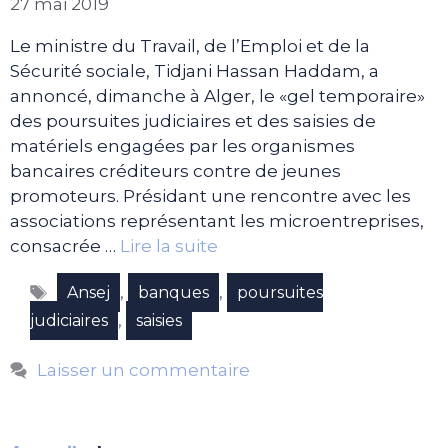
27 mai 2019
Le ministre du Travail, de l’Emploi et de la
Sécurité sociale, Tidjani Hassan Haddam, a
annoncé, dimanche à Alger, le «gel temporaire»
des poursuites judiciaires et des saisies de
matériels engagées par les organismes
bancaires créditeurs contre de jeunes
promoteurs. Présidant une rencontre avec les
associations représentant les microentreprises,
consacrée …
Lire la suite
Étiquettes
,
,
Ansej
banques
poursuites
,
judiciaires
saisies
Laisser un commentaire