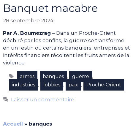
Banquet macabre
28 septembre 2024
Par A. Boumezrag –
Dans un Proche-Orient
déchiré par les conflits, la guerre se transforme
en un festin où certains banquiers, entreprises et
intérêts financiers récoltent les fruits amers de la
violence.
Étiquettes
,
,
,
armes
banques
guerre
,
,
,
industries
lobbies
paix
Proche-Orient
Laisser un commentaire
Accueil
»
banques