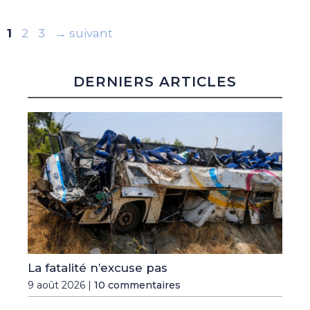
Page
Page
Page
1
2
3
→
suivant
DERNIERS ARTICLES
La fatalité n’excuse pas
9 août 2026 |
10 commentaires