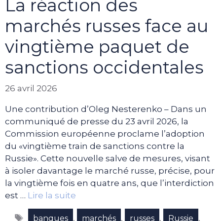
La réaction des
marchés russes face au
vingtième paquet de
sanctions occidentales
26 avril 2026
Une contribution d’Oleg Nesterenko – Dans un
communiqué de presse du 23 avril 2026, la
Commission européenne proclame l’adoption
du «vingtième train de sanctions contre la
Russie». Cette nouvelle salve de mesures, visant
à isoler davantage le marché russe, précise, pour
la vingtième fois en quatre ans, que l’interdiction
est …
Lire la suite
Étiquettes
,
,
,
,
banques
marchés
russes
Russie