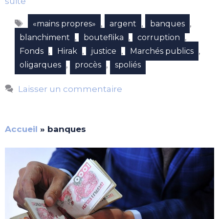
suite
Étiquettes
,
,
,
«mains propres»
argent
banques
,
,
,
blanchiment
bouteflika
corruption
,
,
,
,
Fonds
Hirak
justice
Marchés publics
,
,
oligarques
procès
spoliés
Laisser un commentaire
Accueil
»
banques