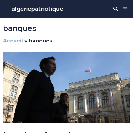
Aller
Me
au
contenu
banques
Accueil
»
banques