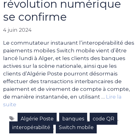
révolution numérique
se confirme
4 juin 2024
Le commutateur instaurant l’interopérabilité des
paiements mobiles Switch mobile vient d’être
lancé lundi à Alger, et les clients des banques
actives sur la scène nationale, ainsi que les
clients d’Algérie Poste pourront désormais
effectuer des transactions interbancaires de
paiement et de virement de compte à compte,
de manière instantanée, en utilisant …
Lire la
suite
Étiquettes
,
,
,
Algérie Poste
banques
code QR
,
interopérabilité
Switch mobile