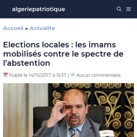
Aller
Me
au
contenu
Accueil
»
Actualite
Elections locales : les imams
mobilisés contre le spectre de
l’abstention
Publié le 14/10/2017 à 15:37 |
Aucun commentaire