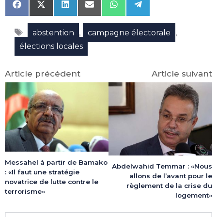
Share
Share
Share
Share
Share
Share
on
on
on
on
on
on
Facebook
X
LinkedIn
Email
WhatsApp
Telegram
Étiquettes
(Twitter)
,
,
abstention
campagne électorale
élections locales
Article précédent
Article suivant
Messahel à partir de Bamako
Abdelwahid Temmar : «Nous
: «Il faut une stratégie
allons de l’avant pour le
novatrice de lutte contre le
règlement de la crise du
terrorisme»
logement»