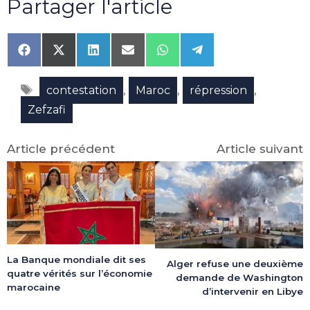
Partager l'article
Share
Share
Share
Share
Share
Share
on
on
on
on
on
on
Facebook
X
LinkedIn
Email
WhatsApp
Telegram
Étiquettes
(Twitter)
,
,
,
contestation
Maroc
répression
Zefzafi
Article précédent
Article suivant
La Banque mondiale dit ses
Alger refuse une deuxième
quatre vérités sur l’économie
demande de Washington
marocaine
d’intervenir en Libye