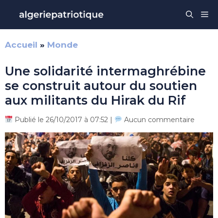
Aller
Me
au
contenu
Accueil
»
Monde
Une solidarité intermaghrébine
se construit autour du soutien
aux militants du Hirak du Rif
Publié le 26/10/2017 à 07:52 |
Aucun commentaire