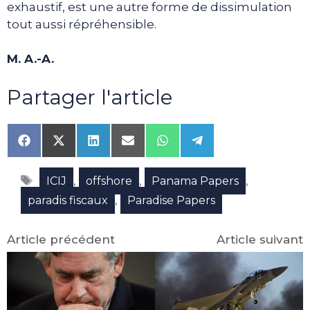
exhaustif, est une autre forme de dissimulation
tout aussi répréhensible.
M. A.-A.
Partager l'article
Share
Share
Share
Share
Share
Share
on
on
on
on
on
on
Facebook
X
LinkedIn
Email
WhatsApp
Telegram
Étiquettes
(Twitter)
,
,
,
ICIJ
offshore
Panama Papers
,
paradis fiscaux
Paradise Papers
Article précédent
Article suivant