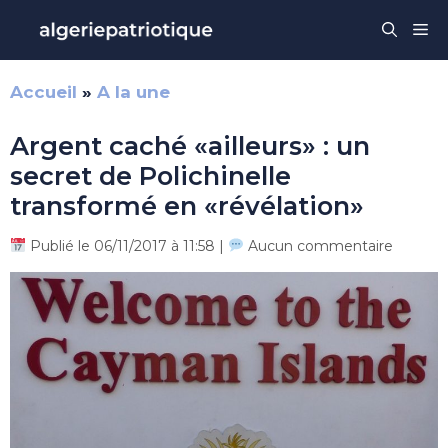
Aller
Me
au
contenu
Accueil
»
A la une
Argent caché «ailleurs» : un
secret de Polichinelle
transformé en «révélation»
Publié le 06/11/2017 à 11:58 |
Aucun commentaire