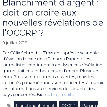
Blanchiment d’argent :
doit-on croire aux
nouvelles révélations de
l’OCCRP ?
9 juillet 2019
Par Célia Schmidt – Trois ans après le scandale
d’évasion fiscale des «Panama Papers», les
journalistes continuent à analyser ces révélations
qui ont fait couler beaucoup d’encre. Plusieurs
enquêtes sont désormais ouvertes, mais les
autorités panaméennes sont réticentes à fournir
les informations aux services de sécurité des
pays concernés. Bien …
Lire la suite
Étiquettes
,
,
blanchiment argent
OCCRP
Panama