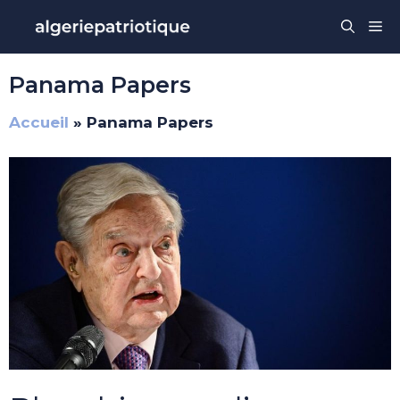
Aller
Me
au
contenu
Panama Papers
Accueil
»
Panama Papers