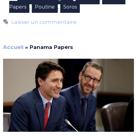
,
,
Papers
Poutine
Soros
Laisser un commentaire
Accueil
»
Panama Papers