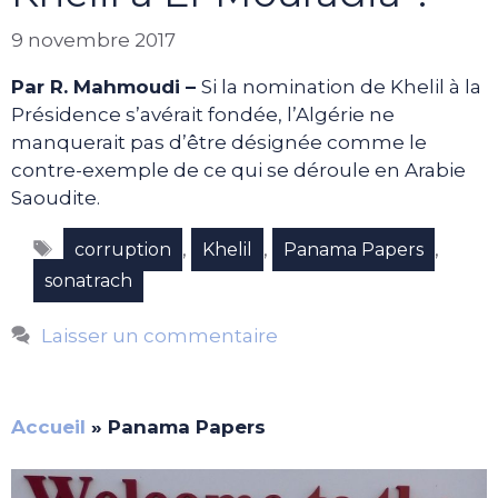
9 novembre 2017
Par R. Mahmoudi –
Si la nomination de Khelil à la
Présidence s’avérait fondée, l’Algérie ne
manquerait pas d’être désignée comme le
contre-exemple de ce qui se déroule en Arabie
Saoudite.
Étiquettes
,
,
,
corruption
Khelil
Panama Papers
sonatrach
Laisser un commentaire
Accueil
»
Panama Papers