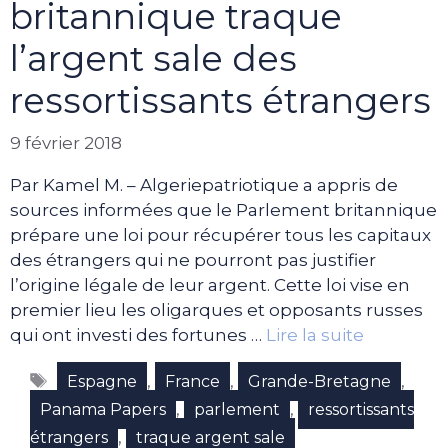
britannique traque
l’argent sale des
ressortissants étrangers
9 février 2018
Par Kamel M. – Algeriepatriotique a appris de
sources informées que le Parlement britannique
prépare une loi pour récupérer tous les capitaux
des étrangers qui ne pourront pas justifier
l’origine légale de leur argent. Cette loi vise en
premier lieu les oligarques et opposants russes
qui ont investi des fortunes …
Lire la suite
Étiquettes
,
,
,
Espagne
France
Grande-Bretagne
,
,
Panama Papers
parlement
ressortissants
,
étrangers
traque argent sale