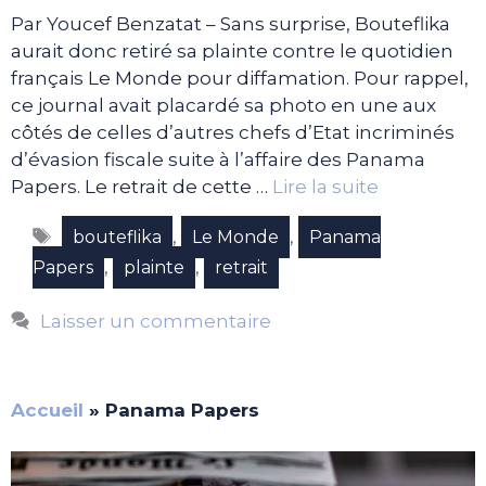
Par Youcef Benzatat – Sans surprise, Bouteflika
aurait donc retiré sa plainte contre le quotidien
français Le Monde pour diffamation. Pour rappel,
ce journal avait placardé sa photo en une aux
côtés de celles d’autres chefs d’Etat incriminés
d’évasion fiscale suite à l’affaire des Panama
Papers. Le retrait de cette …
Lire la suite
Étiquettes
,
,
bouteflika
Le Monde
Panama
,
,
Papers
plainte
retrait
Laisser un commentaire
Accueil
»
Panama Papers