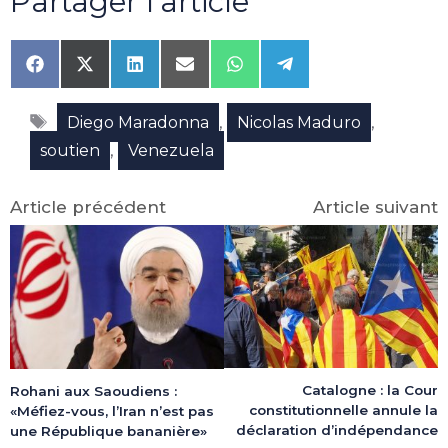
Partager l'article
Share
Share
Share
Share
Share
Share
on
on
on
on
on
on
Facebook
X
LinkedIn
Email
WhatsApp
Telegram
Étiquettes
(Twitter)
,
,
Diego Maradonna
Nicolas Maduro
,
soutien
Venezuela
Article précédent
Article suivant
Catalogne : la Cour
Rohani aux Saoudiens :
constitutionnelle annule la
«Méfiez-vous, l’Iran n’est pas
déclaration d’indépendance
une République bananière»