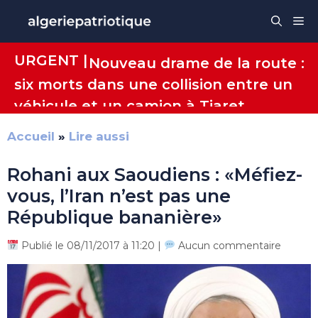
Aller
Me
au
contenu
URGENT |
Nouveau drame de la route :
six morts dans une collision entre un
véhicule et un camion à Tiaret
Accueil
»
Lire aussi
Rohani aux Saoudiens : «Méfiez-
vous, l’Iran n’est pas une
République bananière»
Publié le 08/11/2017 à 11:20 |
Aucun commentaire