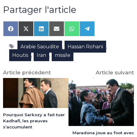
Partager l'article
Share
Share
Share
Share
Share
Share
on
on
on
on
on
on
Facebook
X
LinkedIn
Email
WhatsApp
Telegram
Étiquettes
(Twitter)
,
,
Arabie Saoudite
Hassan Rohani
,
,
Houtis
Iran
missile
Article précédent
Article suivant
Pourquoi Sarkozy a fait tuer
Kadhafi, les preuves
s’accumulent
Maradona joue au foot avec