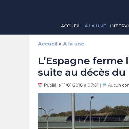
Aller
au
contenu
ACCUEIL
A LA UNE
INTERV
Accueil
»
A la une
L’Espagne ferme l
suite au décès du
Publié le 11/01/2018 à 07:01 |
Aucun co