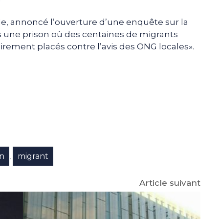
lle, annoncé l’ouverture d’une enquête sur la
s une prison où des centaines de migrants
oirement placés contre l’avis des ONG locales».
e
p
gram
on
migrant
,
Article suivant