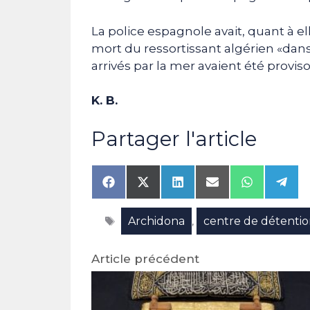
La police espagnole avait, quant à e
mort du ressortissant algérien «dan
arrivés par la mer avaient été provis
K. B.
Partager l'article
Share
Share
Share
Share
Share
Shar
on
on
on
on
on
on
Facebook
X
LinkedIn
Email
WhatsAp
Tele
Étiquettes
Archidona
centre de détenti
(Twitter)
,
Article précédent