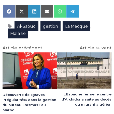
Share
Share
Share
Share
Share
Share
on
on
on
on
on
on
Facebook
X
LinkedIn
Email
WhatsApp
Telegram
Étiquettes
(Twitter)
,
,
,
Al-Saoud
gestion
La Mecque
Malaisie
Article précédent
Article suivant
L’Espagne ferme le centre
Découverte de «graves
d’Archidona suite au décès
irrégularités» dans la gestion
du migrant algérien
du bureau Erasmus+ au
Maroc