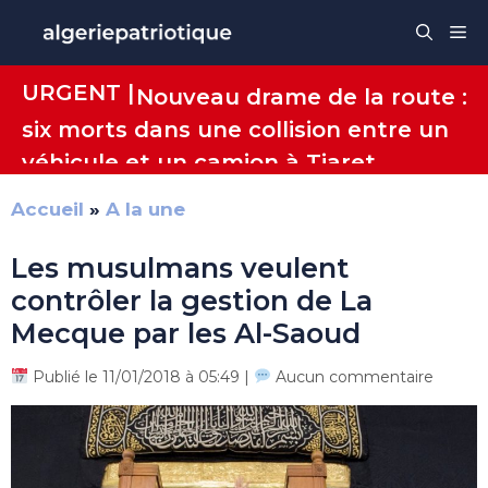
Aller
Me
au
contenu
URGENT |
Nouveau drame de la route :
six morts dans une collision entre un
véhicule et un camion à Tiaret
Accueil
»
A la une
Les musulmans veulent
contrôler la gestion de La
Mecque par les Al-Saoud
Publié le 11/01/2018 à 05:49 |
Aucun commentaire