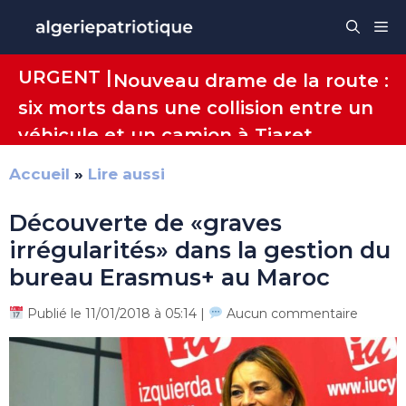
Aller
Me
au
contenu
URGENT |
Nouveau drame de la route :
six morts dans une collision entre un
véhicule et un camion à Tiaret
Accueil
»
Lire aussi
Découverte de «graves
irrégularités» dans la gestion du
bureau Erasmus+ au Maroc
Publié le 11/01/2018 à 05:14 |
Aucun commentaire