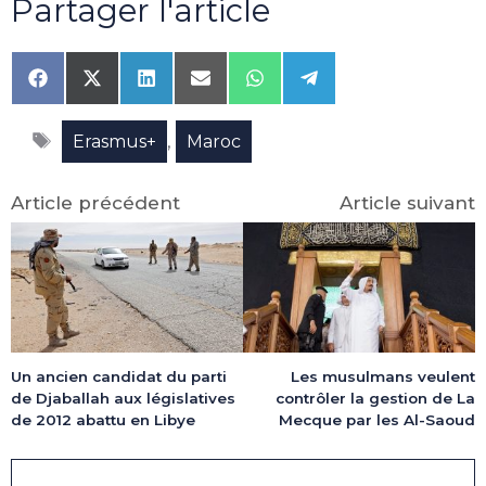
Partager l'article
Share
Share
Share
Share
Share
Share
on
on
on
on
on
on
Facebook
X
LinkedIn
Email
WhatsApp
Telegram
Étiquettes
(Twitter)
,
Erasmus+
Maroc
Article précédent
Article suivant
Les musulmans veulent
Un ancien candidat du parti
contrôler la gestion de La
de Djaballah aux législatives
Mecque par les Al-Saoud
de 2012 abattu en Libye