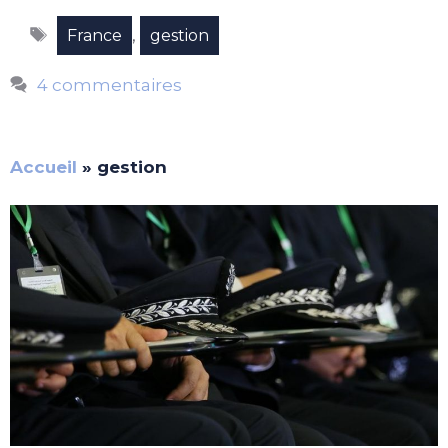
Étiquettes
,
France
gestion
4 commentaires
Accueil
»
gestion