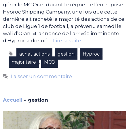
gérer le MC Oran durant le règne de l’entreprise
Hyproc Shipping Campany, une fois que cette
dernière ait racheté la majorité des actions de ce
club de Ligue 1 de football, a prévenu samedi le
wali d’Oran. «L’annonce de l’arrivée imminente
d’Hyproc a donné …
Lire la suite
Étiquettes
,
,
,
achat actions
gestion
Hyproc
,
majoritaire
MCO
Laisser un commentaire
Accueil
»
gestion