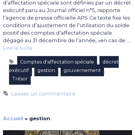
d’affectation spéciale sont définies par un décret
exécutif paru au Journal officiel n°5, rapporte
l’agence de presse officielle APS. Ce texte fixe les
conditions d’ajustement de l’utilisation du solde
positif des comptes d’affectation spéciale
dégagé au 31 décembre de l’année, «en cas de …
Lire la suite
Étiquettes
,
Comptes d'affectation spéciale
décret
,
,
,
exécutif
gestion
gouvernement
Trésor
Laisser un commentaire
Accueil
»
gestion