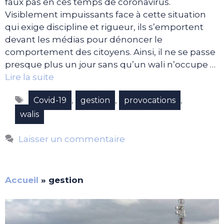
faux pas en ces temps de coronavirus.
Visiblement impuissants face à cette situation
qui exige discipline et rigueur, ils s’emportent
devant les médias pour dénoncer le
comportement des citoyens. Ainsi, il ne se passe
presque plus un jour sans qu’un wali n’occupe …
Lire la suite
Étiquettes
,
,
,
Covid-19
gestion
provocations
walis
Laisser un commentaire
Accueil
»
gestion