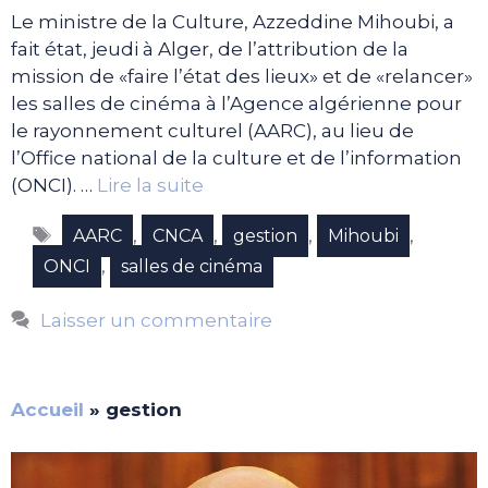
Le ministre de la Culture, Azzeddine Mihoubi, a
fait état, jeudi à Alger, de l’attribution de la
mission de «faire l’état des lieux» et de «relancer»
les salles de cinéma à l’Agence algérienne pour
le rayonnement culturel (AARC), au lieu de
l’Office national de la culture et de l’information
(ONCI). …
Lire la suite
Étiquettes
,
,
,
,
AARC
CNCA
gestion
Mihoubi
,
ONCI
salles de cinéma
Laisser un commentaire
Accueil
»
gestion