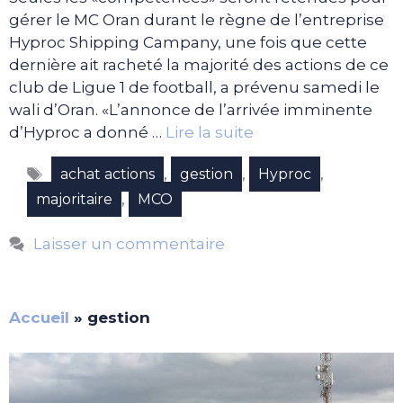
gérer le MC Oran durant le règne de l’entreprise
Hyproc Shipping Campany, une fois que cette
dernière ait racheté la majorité des actions de ce
club de Ligue 1 de football, a prévenu samedi le
wali d’Oran. «L’annonce de l’arrivée imminente
d’Hyproc a donné …
Lire la suite
Étiquettes
,
,
,
achat actions
gestion
Hyproc
,
majoritaire
MCO
Laisser un commentaire
Accueil
»
gestion