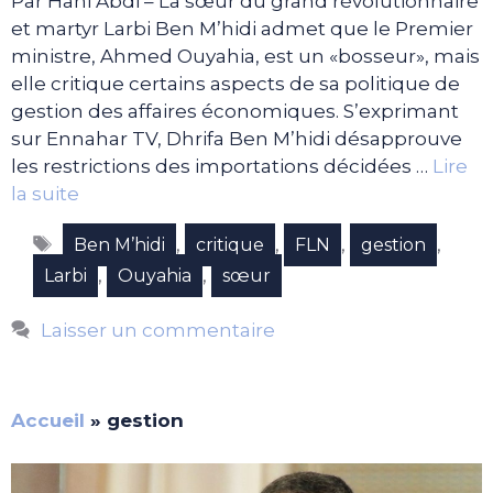
Par Hani Abdi – La sœur du grand révolutionnaire
et martyr Larbi Ben M’hidi admet que le Premier
ministre, Ahmed Ouyahia, est un «bosseur», mais
elle critique certains aspects de sa politique de
gestion des affaires économiques. S’exprimant
sur Ennahar TV, Dhrifa Ben M’hidi désapprouve
les restrictions des importations décidées …
Lire
la suite
Étiquettes
,
,
,
,
Ben M’hidi
critique
FLN
gestion
,
,
Larbi
Ouyahia
sœur
Laisser un commentaire
Accueil
»
gestion