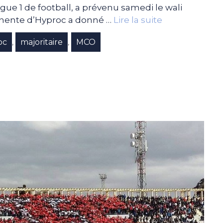
gue 1 de football, a prévenu samedi le wali
minente d’Hyproc a donné …
Lire la suite
oc
majoritaire
MCO
,
,