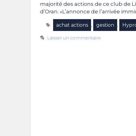
majorité des actions de ce club de Li
d’Oran. «L’annonce de l’arrivée im
Étiquettes
achat actions
gestion
Hypr
,
,
Laisser un commentaire