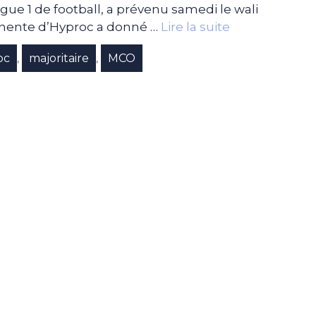
gue 1 de football, a prévenu samedi le wali
minente d’Hyproc a donné …
Lire la suite
oc
majoritaire
MCO
,
,