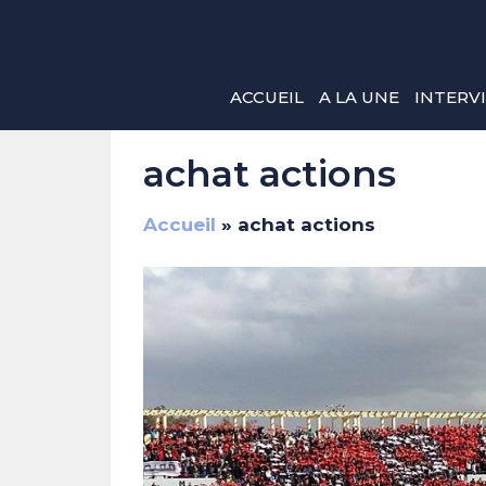
Aller
au
contenu
ACCUEIL
A LA UNE
INTERV
achat actions
Accueil
»
achat actions