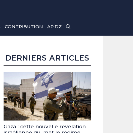
S
CONTRIBUTION
AP.DZ
DERNIERS ARTICLES
Gaza : cette nouvelle révélation
israélienne qui met le régime