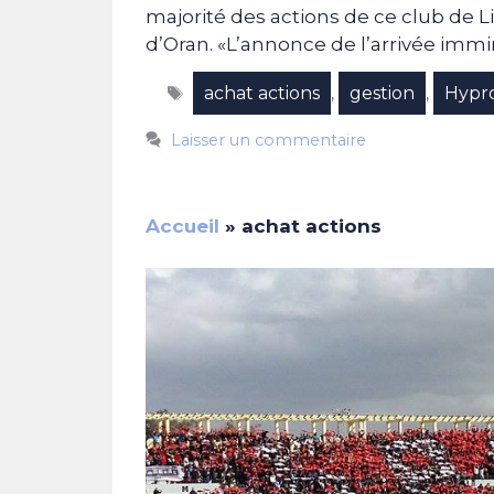
majorité des actions de ce club de Li
d’Oran. «L’annonce de l’arrivée im
Étiquettes
achat actions
gestion
Hypr
,
,
Laisser un commentaire
Accueil
»
achat actions