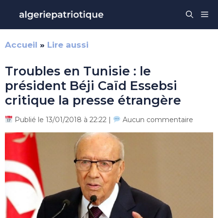
Aller
Me
au
contenu
Accueil
»
Lire aussi
Troubles en Tunisie : le
président Béji Caïd Essebsi
critique la presse étrangère
Publié le 13/01/2018 à 22:22 |
Aucun commentaire