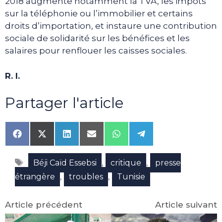
2018 augmente notamment la TVA, les impôts
sur la téléphonie ou l’immobilier et certains
droits d’importation, et instaure une contribution
sociale de solidarité sur les bénéfices et les
salaires pour renflouer les caisses sociales.
R. I.
Partager l'article
Share
Share
Share
Share
Share
Share
on
on
on
on
on
on
Facebook
X
LinkedIn
Email
WhatsApp
Telegram
Étiquettes
(Twitter)
,
,
Béji Caïd Essebsi
critique
presse
,
,
étrangère
troubles
Tunisie
Article précédent
Article suivant