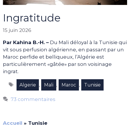
Ingratitude
15 juin 2026
Par Kahina B.-H. –
Du Mali déloyal à la Tunisie qui
vit sous perfusion algérienne, en passant par un
Maroc perfide et belliqueux, l’Algérie est
particulièrement «gâtée» par son voisinage
ingrat.
Étiquettes
,
,
,
Algerie
Mali
Maroc
Tunisie
73 commentaires
Accueil
»
Tunisie