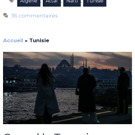
,
,
,
Algerie
Attaf
Nafti
Tunisie
36 commentaires
Accueil
»
Tunisie