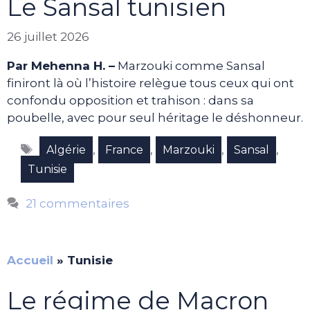
Le Sansal tunisien
26 juillet 2026
Par Mehenna H. –
Marzouki comme Sansal
finiront là où l’histoire relègue tous ceux qui ont
confondu opposition et trahison : dans sa
poubelle, avec pour seul héritage le déshonneur.
Étiquettes
,
,
,
,
Algérie
France
Marzouki
Sansal
Tunisie
21 commentaires
Accueil
»
Tunisie
Le régime de Macron