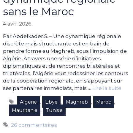
sans le Maroc
4 avril 2026
Par Abdelkader S. – Une dynamique régionale
discrète mais structurante est en train de
prendre forme au Maghreb, sous l’impulsion de
Algérie. A travers une série d’initiatives
diplomatiques et de rencontres bilatérales et
trilatérales, l’Algérie veut redessiner les contours
de la coopération régionale, en s’appuyant sur
ses partenaires immédiats, mais …
Lire la suite
Étiquettes
,
,
,
,
Algerie
Libye
Maghreb
Maroc
,
Mauritanie
Tunisie
26 commentaires