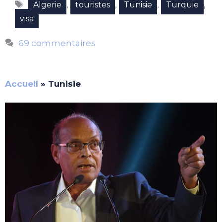
Étiquettes
,
,
,
,
Algerie
touristes
Tunisie
Turquie
visa
69 commentaires
Accueil
»
Tunisie