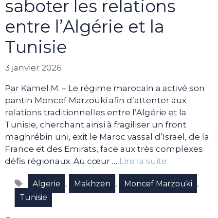
saboter les relations
entre l’Algérie et la
Tunisie
3 janvier 2026
Par Kamel M. – Le régime marocain a activé son
pantin Moncef Marzouki afin d’attenter aux
relations traditionnelles entre l’Algérie et la
Tunisie, cherchant ainsi à fragiliser un front
maghrébin uni, exit le Maroc vassal d’Israël, de la
France et des Emirats, face aux très complexes
défis régionaux. Au cœur …
Lire la suite
Étiquettes
,
,
,
Algerie
Makhzen
Moncef Marzouki
Tunisie