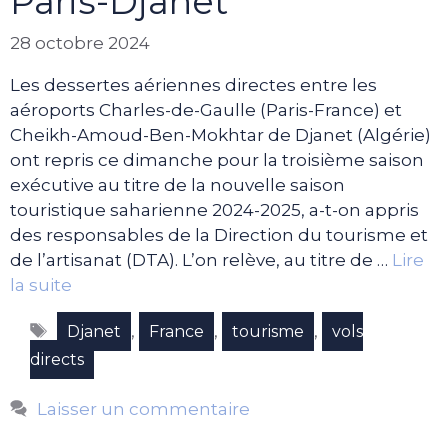
Paris-Djanet
28 octobre 2024
Les dessertes aériennes directes entre les
aéroports Charles-de-Gaulle (Paris-France) et
Cheikh-Amoud-Ben-Mokhtar de Djanet (Algérie)
ont repris ce dimanche pour la troisième saison
exécutive au titre de la nouvelle saison
touristique saharienne 2024-2025, a-t-on appris
des responsables de la Direction du tourisme et
de l’artisanat (DTA). L’on relève, au titre de …
Lire
la suite
Étiquettes
,
,
,
Djanet
France
tourisme
vols
directs
Laisser un commentaire