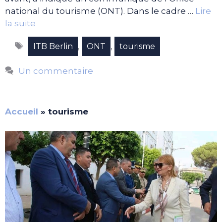
national du tourisme (ONT). Dans le cadre …
Lire
la suite
Étiquettes
,
,
ITB Berlin
ONT
tourisme
Un commentaire
Accueil
»
tourisme