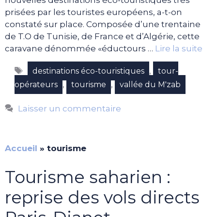
nouvelles destinations éco-touristiques très
prisées par les touristes européens, a-t-on
constaté sur place. Composée d’une trentaine
de T.O de Tunisie, de France et d’Algérie, cette
caravane dénommée «éductours …
Lire la suite
Étiquettes
,
destinations éco-touristiques
tour-
,
,
opérateurs
tourisme
vallée du M'zab
Laisser un commentaire
Accueil
»
tourisme
Tourisme saharien :
reprise des vols directs