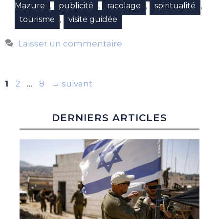
,
,
,
,
Mazure
publicité
racolage
spiritualité
,
tourisme
visite guidée
Laisser un commentaire
Page
Page
Page
1
2
…
8
→
suivant
DERNIERS ARTICLES