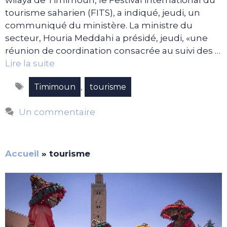
tourisme saharien (FITS), a indiqué, jeudi, un
communiqué du ministère. La ministre du
secteur, Houria Meddahi a présidé, jeudi, «une
réunion de coordination consacrée au suivi des …
Lire la suite
Étiquettes
,
Timimoun
tourisme
Un commentaire
Accueil
»
tourisme