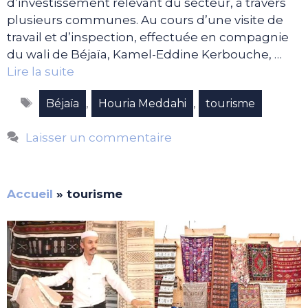
d’investissement relevant du secteur, à travers
plusieurs communes. Au cours d’une visite de
travail et d’inspection, effectuée en compagnie
du wali de Béjaïa, Kamel-Eddine Kerbouche, …
Lire la suite
Étiquettes
,
,
Béjaïa
Houria Meddahi
tourisme
Laisser un commentaire
Accueil
»
tourisme