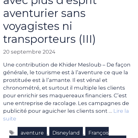
avec plus d’esprit
aventurier sans
voyagistes ni
transporteurs (III)
20 septembre 2024
Une contribution de Khider Mesloub – De façon
générale, le tourisme est à l’aventure ce que la
prostituée est à l’amante. Il est vénal et
chronométré, et surtout il multiple les clients
pour enrichir ses maquereaux financiers. C’est
une entreprise de racolage. Les campagnes de
publicité pour aguicher les clients sont …
Lire la
suite
Étiquettes
,
,
aventure
Disneyland
François