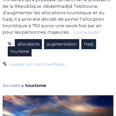
de la République, Abdelmadjid Tebboune,
d’augmenter les allocations touristique et du
hadj. Il a ainsi été décidé de porter l’allocation
touristique à 750 euros une seule fois par an
pour les personnes majeures …
Lire la suite
Étiquettes
,
,
,
allocations
augmentation
Hadj
tourisme
Laisser un commentaire
Accueil
»
tourisme