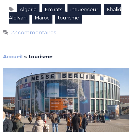
Étiquettes
,
,
,
Algerie
Emirats
influenceur
Khalid
,
,
Alolyan
Maroc
tourisme
22 commentaires
Accueil
»
tourisme