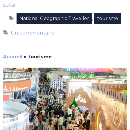
suite
Étiquettes
,
National Geographic Traveller
tourisme
Un commentaire
Accueil
»
tourisme