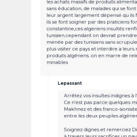
les achats massifs de produits aliment
sans éducation, de malades qui se font 
leur argent largement dépensé qu ils fo
ils se font soigner par des praticiens 
constantine,ces algeriens insultés renfl
tunisien.cependant on devrait prend
menée par des tunisiens sans scrupule 
plus visiter ce pays et interdire a leur
produits algériens. on en marre de re
minables
Lepassant
Arrêtez vos insultes indignes à 
Ce n’est pas parce quelques m
Makhnez et des franco-sionisites
entre les deux peuples algérien
Soignez dignes et remerciez Di
à travers leurs sacrifices un pay