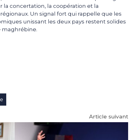
r la concertation, la coopération et la
régionaux. Un signal fort qui rappelle que les
nomiques unissant les deux pays restent solides
ité maghrébine.
e
p
gram
ie
Article suivant