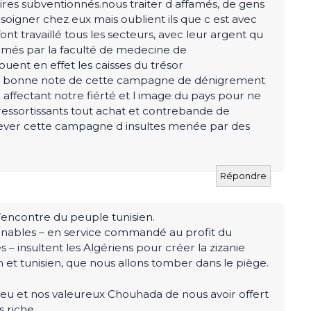
aires subventionnés.nous traiter d affamés, de gens
soigner chez eux mais oublient ils que c est avec
nt travaillé tous les secteurs, avec leur argent qu
formés par la faculté de medecine de
ouent en effet les caisses du trésor
re bonne note de cette campagne de dénigrement
affectant notre fiérté et l image du pays pour ne
s ressortissants tout achat et contrebande de
lever cette campagne d insultes menée par des
Répondre
l’encontre du peuple tunisien.
inables – en service commandé au profit du
 – insultent les Algériens pour créer la zizanie
 et tunisien, que nous allons tomber dans le piège.
eu et nos valeureux Chouhada de nous avoir offert
s riche.