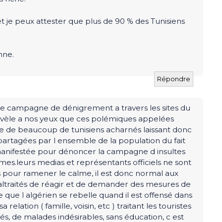
et je peux attester que plus de 90 % des Tunisiens
nne.
Répondre
te campagne de dénigrement a travers les sites du
évèle a nos yeux que ces polémiques appelées
e de beaucoup de tunisiens acharnés laissant donc
partagées par l ensemble de la population du fait
 manifestée pour dénoncer la campagne d insultes
es.leurs medias et représentants officiels ne sont
 pour ramener le calme, il est donc normal aux
altraités de réagir et de demander des mesures de
e que l algérien se rebelle quand il est offensé dans
a relation ( famille, voisin, etc ) traitant les touristes
s, de malades indésirables, sans éducation, c est