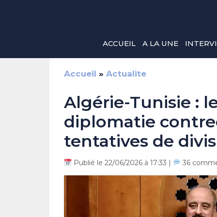
Aller
au
contenu
ACCUEIL
A LA UNE
INTERV
Accueil
»
Actualite
Algérie-Tunisie : l
diplomatie contre
tentatives de divi
Publié le 22/06/2026 à 17:33 |
36 comme