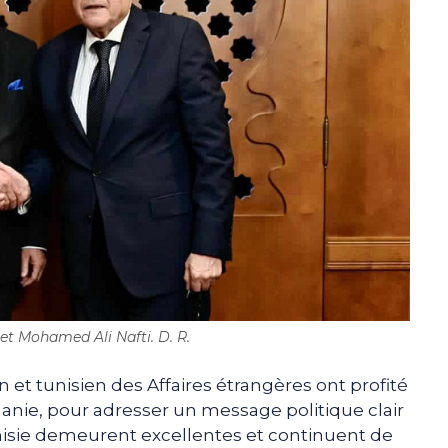
t Mohamed Ali Nafti. D. R.
n et tunisien des Affaires étrangères ont profité
nie, pour adresser un message politique clair
 Tunisie demeurent excellentes et continuent de