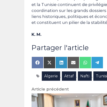
et la Tunisie continuent de privilégie
coordination sur les grands dossiers 
liens historiques, politiques et éco
et constituent un pilier de la stabil
K. M.
Partager l'article
Share
Share
Share
Share
Share
Shar
on
on
on
on
on
on
Facebook
X
LinkedIn
Email
WhatsAp
Tele
Étiquettes
Algerie
Attaf
Nafti
Tunis
(Twitter)
,
,
,
Article précédent