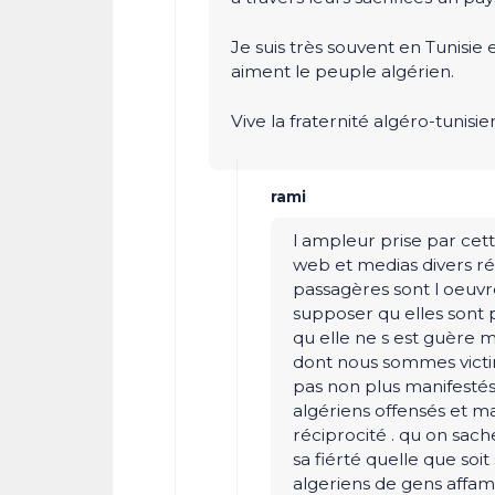
Je suis très souvent en Tunisie 
aiment le peuple algérien.
Vive la fraternité algéro-tunisie
rami
l ampleur prise par cet
web et medias divers r
passagères sont l oeuvr
supposer qu elles sont 
qu elle ne s est guère
dont nous sommes victim
pas non plus manifestés
algériens offensés et m
réciprocité . qu on sach
sa fiérté quelle que soit s
algeriens de gens affamé