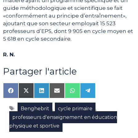
matière ayant un programme spécifique et un
guide méthodologique et scientifique se fait
«conformément au principe d’entraînement»,
ajoutant que son secteur employait 15 523
professeurs d’EPS, dont 9 905 en cycle moyen et
5 618 en cycle secondaire.
R. N.
Partager l'article
Share
Share
Share
Share
Share
Share
on
on
on
on
on
on
Facebook
X
LinkedIn
Email
WhatsApp
Telegram
Étiquettes
(Twitter)
,
,
Benghebrit
cycle primaire
professeurs d'enseignement en éducation
physique et sportive