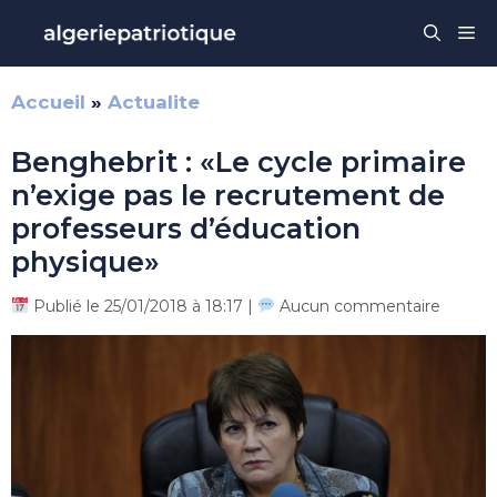
Aller
Me
au
contenu
Accueil
»
Actualite
Benghebrit : «Le cycle primaire
n’exige pas le recrutement de
professeurs d’éducation
physique»
Publié le 25/01/2018 à 18:17 |
Aucun commentaire