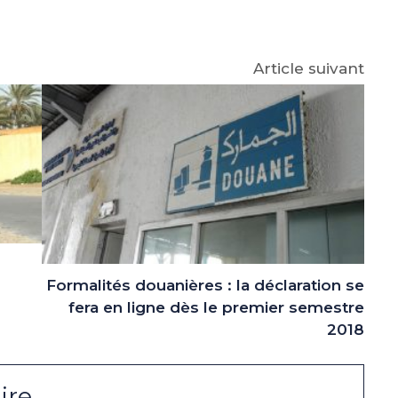
e
p
gram
Article suivant
Formalités douanières : la déclaration se
fera en ligne dès le premier semestre
2018
ire