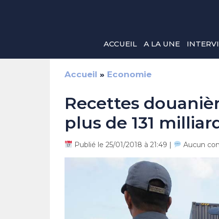
Aller
au
contenu
ACCUEIL
A LA UNE
INTERV
Accueil
»
Economie
Recettes douanière
plus de 131 millia
Publié le 25/01/2018 à 21:49 |
Aucun co