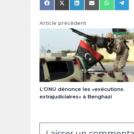
Share
Share
Share
Share
Share
Shar
on
on
on
on
on
on
Facebook
X
LinkedIn
Email
WhatsAp
Tele
(Twitter)
Article précédent
L’ONU dénonce les «exécutions
extrajudiciaires» à Benghazi
Laisser un commenta