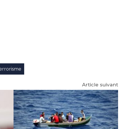
e
p
gram
errorisme
Article suivant