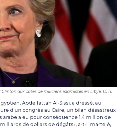
Clinton aux côtés de miliciens islamistes en Libye. D. R.
yptien, Abdelfattah Al-Sissi, a dressé, au
ture d’un congrès au Caire, un bilan désastreux
 arabe a eu pour conséquence 1,4 million de
milliards de dollars de dégâts», a-t-il martelé,