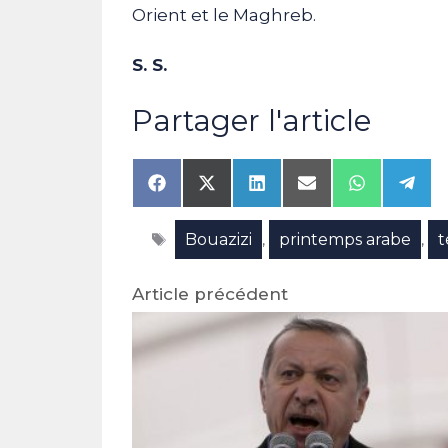
Orient et le Maghreb.
S. S.
Partager l'article
Share
Share
Share
Share
Share
Shar
on
on
on
on
on
on
Facebook
X
LinkedIn
Email
WhatsAp
Tele
Étiquettes
Bouazizi
printemps arabe
t
(Twitter)
,
,
Article précédent