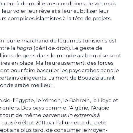
raient à de meilleures conditions de vie, mais
eur voler leur rêve et à leur subtiliser leur
rs complices islamistes à la tête de projets
, un jeune marchand de légumes tunisien s’est
ntre la
hogra
(déni de droit). Le geste de
illions de gens dans le monde arabe qui se sont
taires en place. Malheureusement, des forces
nt pour faire basculer les pays arabes dans le
ertains dirigeants. La mort de Bouazizi aurait
onde arabe meilleur.
nisie, l’Egypte, le Yémen, le Bahreïn, la Libye et
 enfers. Des pays comme l’Algérie, l’Arabie
sont tout de même parvenus
in extremis
à
ausé début 2011 par l’allumette du petit
 sept ans plus tard, de consumer le Moyen-