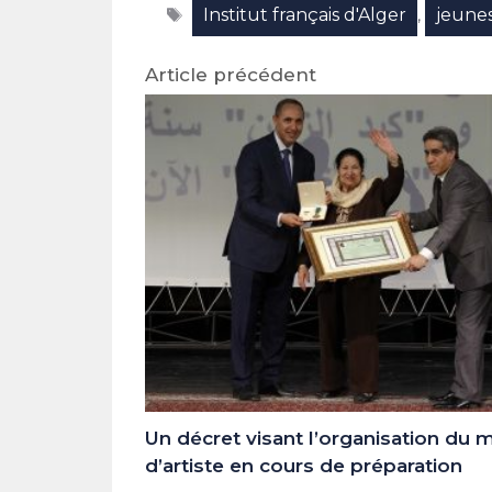
Étiquettes
Institut français d'Alger
jeune
(Twitter)
,
Article précédent
Un décret visant l’organisation du m
d’artiste en cours de préparation