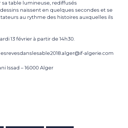
ur sa table lumineuse, rediffusés
 dessins naissent en quelques secondes et se
tateurs au rythme des histoires auxquelles ils
13 février à partir de 14h30.
esrevesdanslesable2018.alger@if-algerie.com
sani Issad – 16000 Alger
e
p
gram