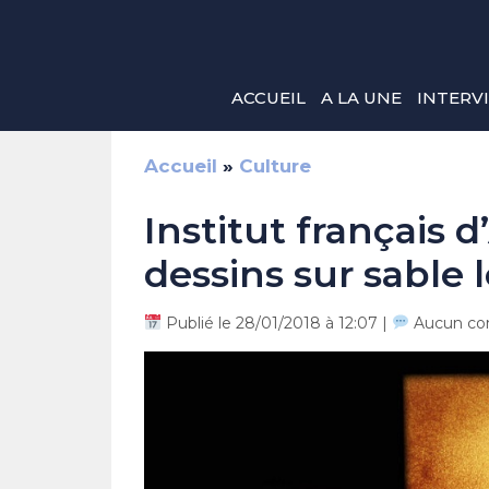
Aller
au
contenu
ACCUEIL
A LA UNE
INTERV
Accueil
»
Culture
Institut français d
dessins sur sable l
Publié le 28/01/2018 à 12:07 |
Aucun co