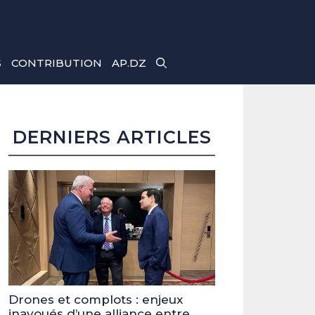
S
CONTRIBUTION
AP.DZ
DERNIERS ARTICLES
Drones et complots : enjeux
inavoués d’une alliance entre