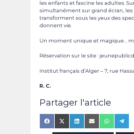
les enfants et fascine les adultes. S
simultanément sur grand écran, les
transforment sous les yeux des spec
donnent vie.
Un moment unique et magique… mardi 
Réservation sur le site :
jeunepublicd
Institut français d’Alger – 7, rue Has
R. C.
Partager l'article
Share
Share
Share
Share
Share
Shar
on
on
on
on
on
on
Facebook
X
LinkedIn
Email
WhatsAp
Tele