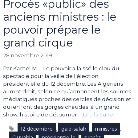
Procès «public» des
anciens ministres : le
pouvoir prépare le
grand cirque
28 novembre 2019
Par Kamel M. – Le pouvoir a laissé le clou du
spectacle pour la veille de l’élection
présidentielle du 12 décembre. Les Algériens
auront droit, selon ce qu’annoncent les sources
médiatiques proches des cercles de décision et
qui en font des gorges chaudes, à un grand
show, histoire de détourner …
Lire la suite
Étiquettes
,
,
,
12 décembre
gaid-salah
ministres
,
,
,
Ouyahia
présidentielle
procès