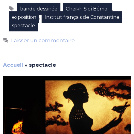
Étiquettes
,
,
bande dessinée
Cheikh Sidi Bémol
,
,
exposition
Institut français de Constantine
spectacle
Laisser un commentaire
Accueil
»
spectacle