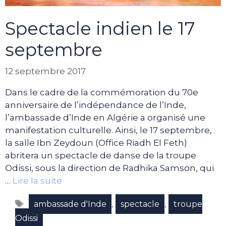
Spectacle indien le 17
septembre
12 septembre 2017
Dans le cadre de la commémoration du 70e
anniversaire de l’indépendance de l’Inde,
l’ambassade d’Inde en Algérie a organisé une
manifestation culturelle. Ainsi, le 17 septembre,
la salle Ibn Zeydoun (Office Riadh El Feth)
abritera un spectacle de danse de la troupe
Odissi, sous la direction de Radhika Samson, qui
…
Lire la suite
Étiquettes
,
,
ambassade d'Inde
spectacle
troupe
Odissi