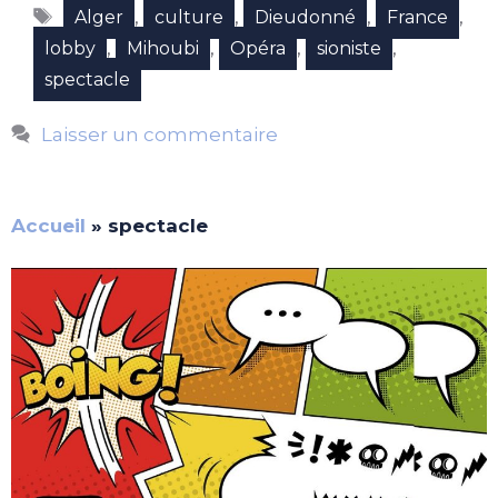
Étiquettes
,
,
,
,
Alger
culture
Dieudonné
France
,
,
,
,
lobby
Mihoubi
Opéra
sioniste
spectacle
Laisser un commentaire
Accueil
»
spectacle