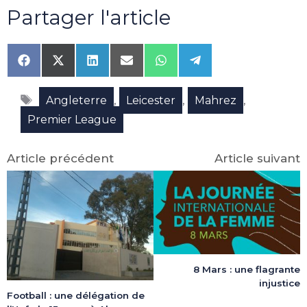
Partager l'article
Share
Share
Share
Share
Share
Share
on
on
on
on
on
on
Facebook
X
LinkedIn
Email
WhatsApp
Telegram
Étiquettes
(Twitter)
,
,
,
Angleterre
Leicester
Mahrez
Premier League
Article précédent
Article suivant
8 Mars : une flagrante
injustice
Football : une délégation de