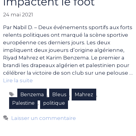
impactent le foot
24 mai 2021
Par Nabil D. – Deux événements sportifs aux forts
relents politiques ont marqué la scène sportive
européenne ces derniers jours. Les deux
impliquent deux joueurs d’origine algérienne,
Riyad Mahrez et Karim Benzema. Le premier a
brandi les drapeaux algérien et palestinien pour
célébrer la victoire de son club sur une pelouse …
Lire la suite
Étiquettes
,
,
,
Benzema
Bleus
Mahrez
,
Palestine
politique
Laisser un commentaire