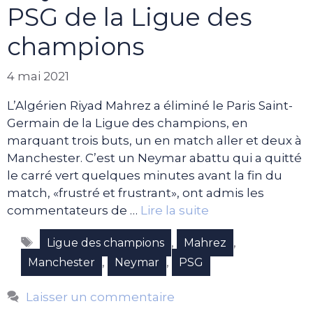
PSG de la Ligue des
champions
4 mai 2021
L’Algérien Riyad Mahrez a éliminé le Paris Saint-
Germain de la Ligue des champions, en
marquant trois buts, un en match aller et deux à
Manchester. C’est un Neymar abattu qui a quitté
le carré vert quelques minutes avant la fin du
match, «frustré et frustrant», ont admis les
commentateurs de …
Lire la suite
Étiquettes
,
,
Ligue des champions
Mahrez
,
,
Manchester
Neymar
PSG
Laisser un commentaire