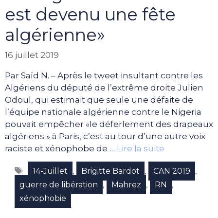
est devenu une fête
algérienne»
16 juillet 2019
Par Saïd N. – Après le tweet insultant contre les
Algériens du député de l’extrême droite Julien
Odoul, qui estimait que seule une défaite de
l’équipe nationale algérienne contre le Nigeria
pouvait empêcher «le déferlement des drapeaux
algériens » à Paris, c’est au tour d’une autre voix
raciste et xénophobe de …
Lire la suite
Étiquettes
,
,
,
14-Juillet
Brigitte Bardot
CAN 2019
,
,
,
guerre de libération
Mahrez
RN
xénophobie