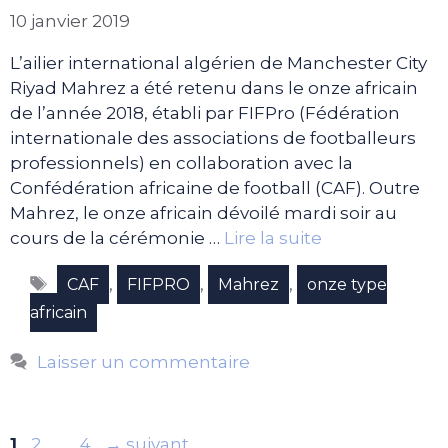
10 janvier 2019
L’ailier international algérien de Manchester City
Riyad Mahrez a été retenu dans le onze africain
de l’année 2018, établi par FIFPro (Fédération
internationale des associations de footballeurs
professionnels) en collaboration avec la
Confédération africaine de football (CAF). Outre
Mahrez, le onze africain dévoilé mardi soir au
cours de la cérémonie …
Lire la suite
Étiquettes
,
,
,
CAF
FIFPRO
Mahrez
onze type
africain
Laisser un commentaire
Page
Page
Page
1
2
…
4
→
suivant