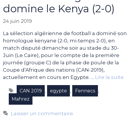
domine le Kenya (2-0)
24 juin 2019
La sélection algérienne de football a dominé son
homologue kenyane (2-0, mi-temps 2-0), en
match disputé dimanche soir au stade du 30-
Juin (Le Caire), pour le compte de la première
journée (groupe C) de la phase de poule de la
Coupe d’Afrique des nations (CAN-2019),
actuellement en cours en Egypte. …
Lire la suite
Étiquettes
,
,
,
CAN 2019
egypte
Fennecs
Mahrez
Laisser un commentaire