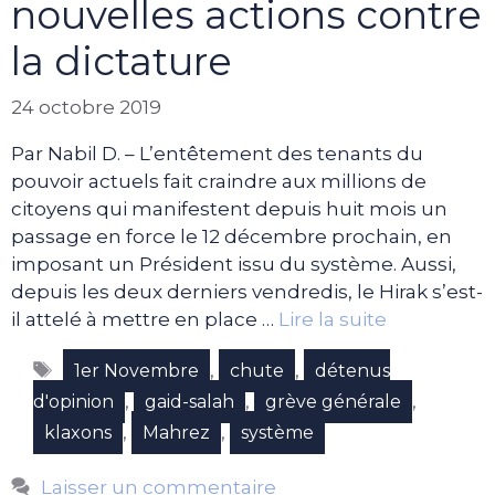
nouvelles actions contre
la dictature
24 octobre 2019
Par Nabil D. – L’entêtement des tenants du
pouvoir actuels fait craindre aux millions de
citoyens qui manifestent depuis huit mois un
passage en force le 12 décembre prochain, en
imposant un Président issu du système. Aussi,
depuis les deux derniers vendredis, le Hirak s’est-
il attelé à mettre en place …
Lire la suite
Étiquettes
,
,
1er Novembre
chute
détenus
,
,
,
d'opinion
gaid-salah
grève générale
,
,
klaxons
Mahrez
système
Laisser un commentaire