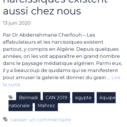
aussi chez nous
13 juin 2020
Par Dr Abderrahmane Cherfouh – Les
affabulateurs et les narcissiques existent
partout, y compris en Algérie. Depuis quelques
années, on les voit apparaître en grand nombre
dans le paysage médiatique algérien. Parmi eux,
il y a beaucoup de quidams qui se manifestent
pour amuser la galerie et donner du grain …
Lire
la suite
Étiquettes
,
,
,
Belmadi
CAN 2019
egypte
équipe
,
nationale
Mahrez
Laisser un commentaire