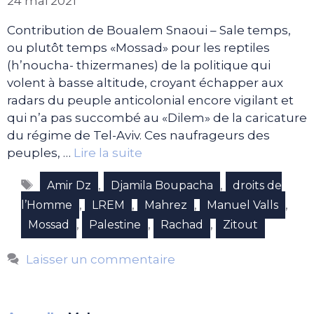
24 mai 2021
Contribution de Boualem Snaoui – Sale temps,
ou plutôt temps «Mossad» pour les reptiles
(h’noucha- thizermanes) de la politique qui
volent à basse altitude, croyant échapper aux
radars du peuple anticolonial encore vigilant et
qui n’a pas succombé au «Dilem» de la caricature
du régime de Tel-Aviv. Ces naufrageurs des
peuples, …
Lire la suite
Étiquettes
,
,
Amir Dz
Djamila Boupacha
droits de
,
,
,
,
l’Homme
LREM
Mahrez
Manuel Valls
,
,
,
Mossad
Palestine
Rachad
Zitout
Laisser un commentaire