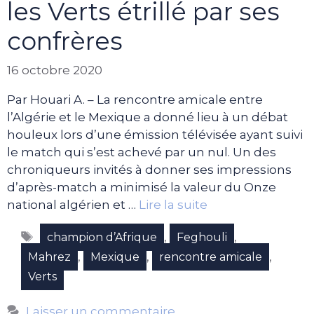
les Verts étrillé par ses
confrères
16 octobre 2020
Par Houari A. – La rencontre amicale entre
l’Algérie et le Mexique a donné lieu à un débat
houleux lors d’une émission télévisée ayant suivi
le match qui s’est achevé par un nul. Un des
chroniqueurs invités à donner ses impressions
d’après-match a minimisé la valeur du Onze
national algérien et …
Lire la suite
Étiquettes
,
,
champion d’Afrique
Feghouli
,
,
,
Mahrez
Mexique
rencontre amicale
Verts
Laisser un commentaire