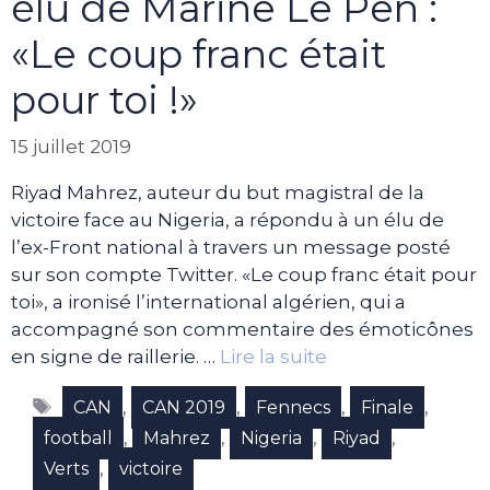
élu de Marine Le Pen :
«Le coup franc était
pour toi !»
15 juillet 2019
Riyad Mahrez, auteur du but magistral de la
victoire face au Nigeria, a répondu à un élu de
l’ex-Front national à travers un message posté
sur son compte Twitter. «Le coup franc était pour
toi», a ironisé l’international algérien, qui a
accompagné son commentaire des émoticônes
en signe de raillerie. …
Lire la suite
Étiquettes
,
,
,
,
CAN
CAN 2019
Fennecs
Finale
,
,
,
,
football
Mahrez
Nigeria
Riyad
,
Verts
victoire