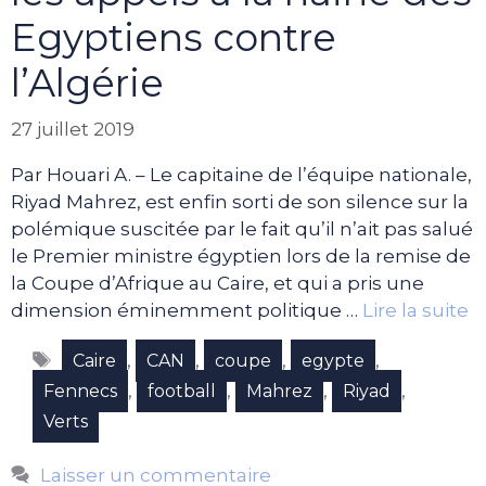
Egyptiens contre
l’Algérie
27 juillet 2019
Par Houari A. – Le capitaine de l’équipe nationale,
Riyad Mahrez, est enfin sorti de son silence sur la
polémique suscitée par le fait qu’il n’ait pas salué
le Premier ministre égyptien lors de la remise de
la Coupe d’Afrique au Caire, et qui a pris une
dimension éminemment politique …
Lire la suite
Étiquettes
,
,
,
,
Caire
CAN
coupe
egypte
,
,
,
,
Fennecs
football
Mahrez
Riyad
Verts
Laisser un commentaire