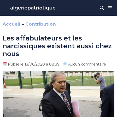
Aller
Me
au
contenu
Accueil
»
Contribution
Les affabulateurs et les
narcissiques existent aussi chez
nous
Publié le 13/06/2020 à 08:39 |
Aucun commentaire