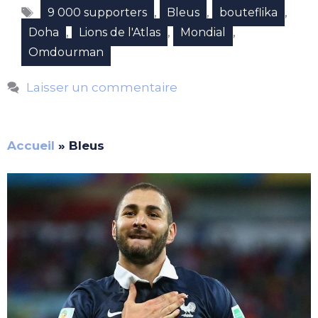
Étiquettes
,
,
,
9 000 supporters
Bleus
bouteflika
,
,
,
Doha
Lions de l'Atlas
Mondial
Omdourman
Laisser un commentaire
Accueil
»
Bleus