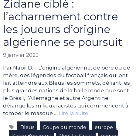
Zidane ciblé :
l’acharnement contre
les joueurs d’origine
algérienne se poursuit
9 janvier 2023
Par Nabil D. – L’origine algérienne, de père ou de
mère, des légendes du football français qui ont
fait atteindre aux Bleus les sommets, défiant les
plus grandes nations de la balle ronde que sont
le Brésil, l’Allemagne et autre Argentine,
dérange les milieux racistes qui commencent à
tomber le masque …
Lire la suite
Étiquettes
,
,
,
Bleus
Coupe du monde
europe
,
,
Karim Benzema
Noël Le Graët
origine