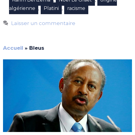
,
,
algérienne
Platini
racisme
Laisser un commentaire
Accueil
»
Bleus