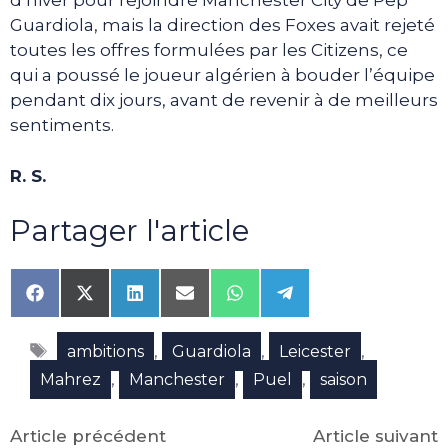
d’hiver pour rejoindre Manchester City de Pep
Guardiola, mais la direction des Foxes avait rejeté
toutes les offres formulées par les Citizens, ce
qui a poussé le joueur algérien à bouder l’équipe
pendant dix jours, avant de revenir à de meilleurs
sentiments.
R. S.
Partager l'article
Share
Share
Share
Share
Share
Share
on
on
on
on
on
on
Facebook
X
LinkedIn
Email
WhatsApp
Telegram
Étiquettes
(Twitter)
,
,
,
ambitions
Guardiola
Leicester
,
,
,
Mahrez
Manchester
Puel
saison
Article précédent
Article suivant