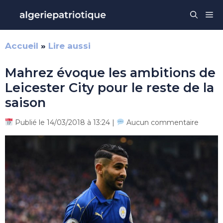
Aller
Me
au
contenu
Accueil
»
Lire aussi
Mahrez évoque les ambitions de
Leicester City pour le reste de la
saison
Publié le 14/03/2018 à 13:24 |
Aucun commentaire