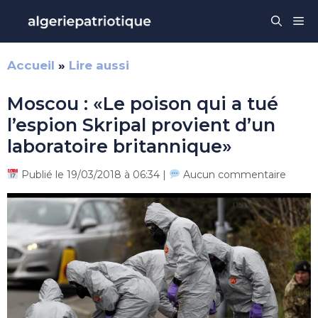
Aller
Me
au
contenu
Accueil
»
Lire aussi
Moscou : «Le poison qui a tué
l’espion Skripal provient d’un
laboratoire britannique»
Publié le 19/03/2018 à 06:34 |
Aucun commentaire