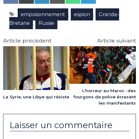
on
on
on
on
on
on
Facebook
X
LinkedIn
Email
WhatsApp
Telegram
Étiquettes
(Twitter)
,
,
empoisonnement
espion
Grande-
,
Bretane
Russie
Article précédent
Article suivant
L’horreur au Maroc : des
fourgons de police écrasent
La Syrie, une Libye qui résiste
les manifestants
Laisser un commentaire