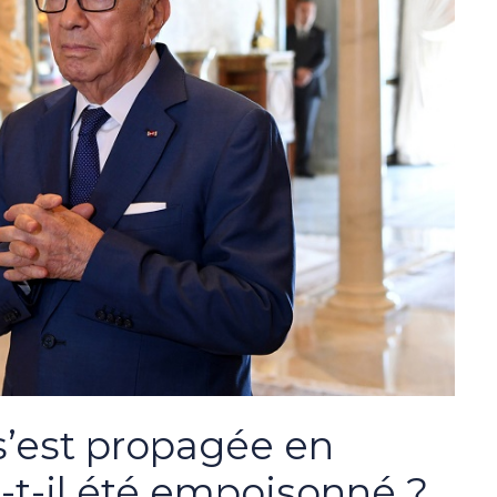
s’est propagée en
a-t-il été empoisonné ?