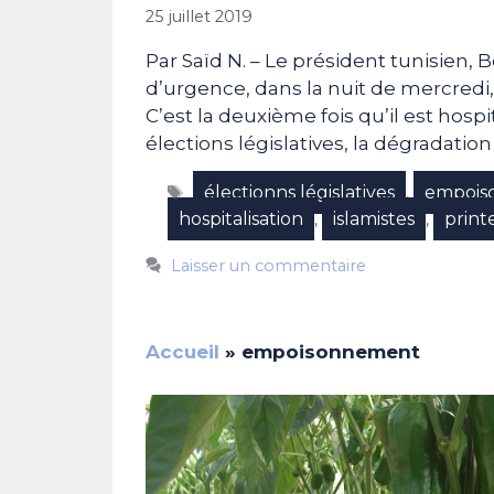
25 juillet 2019
Par Saïd N. – Le président tunisien, 
d’urgence, dans la nuit de mercredi, à
C’est la deuxième fois qu’il est hos
élections législatives, la dégradation
Étiquettes
électionns législatives
empois
,
hospitalisation
islamistes
print
,
,
Laisser un commentaire
Accueil
»
empoisonnement