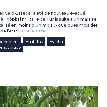
Béji Caïd-Essebsi, a été de nouveau évacué
 l’hôpital militaire de Tunis suite à un malaise.
pitalisé en moins d’un mois. A quelques mois des
 de l’état …
Lire la suite
onnement
Enahdha
Essebsi
,
,
,
emps arabe