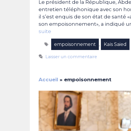
Le président de la République, Abde
entretien téléphonique avec son ho
il s’est enquis de son état de santé «
son empoisonnement», a indiqué u
suite
Étiquettes
empoisonnement
Kaïs Saied
,
Laisser un commentaire
Accueil
»
empoisonnement