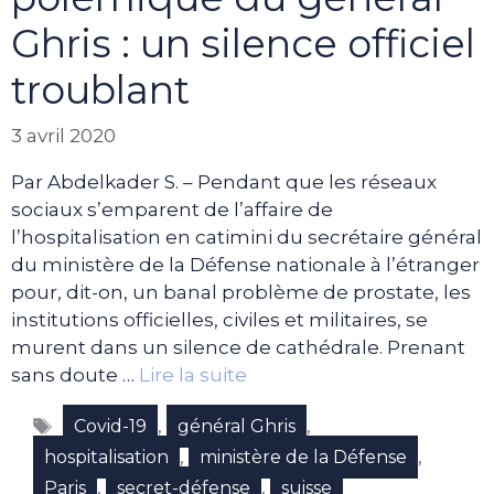
Ghris : un silence officiel
troublant
3 avril 2020
Par Abdelkader S. – Pendant que les réseaux
sociaux s’emparent de l’affaire de
l’hospitalisation en catimini du secrétaire général
du ministère de la Défense nationale à l’étranger
pour, dit-on, un banal problème de prostate, les
institutions officielles, civiles et militaires, se
murent dans un silence de cathédrale. Prenant
sans doute …
Lire la suite
Étiquettes
,
,
Covid-19
général Ghris
,
,
hospitalisation
ministère de la Défense
,
,
Paris
secret-défense
suisse