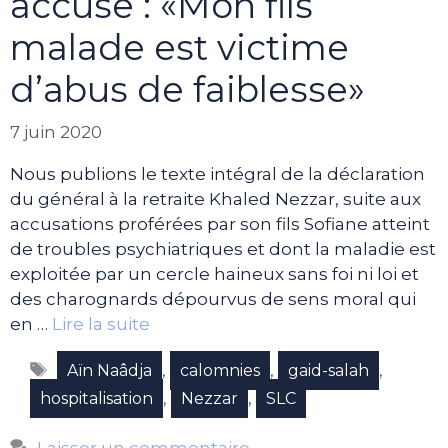
accuse : «Mon fils
malade est victime
d’abus de faiblesse»
7 juin 2020
Nous publions le texte intégral de la déclaration
du général à la retraite Khaled Nezzar, suite aux
accusations proférées par son fils Sofiane atteint
de troubles psychiatriques et dont la maladie est
exploitée par un cercle haineux sans foi ni loi et
des charognards dépourvus de sens moral qui
en …
Lire la suite
Étiquettes
,
,
,
Aïn Naâdja
calomnies
gaid-salah
,
,
hospitalisation
Nezzar
SLC
Laisser un commentaire