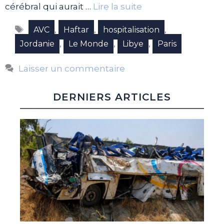
cérébral qui aurait …
Lire la suite
Étiquettes
,
,
,
AVC
Haftar
hospitalisation
,
,
,
Jordanie
Le Monde
Libye
Paris
Laisser un commentaire
DERNIERS ARTICLES