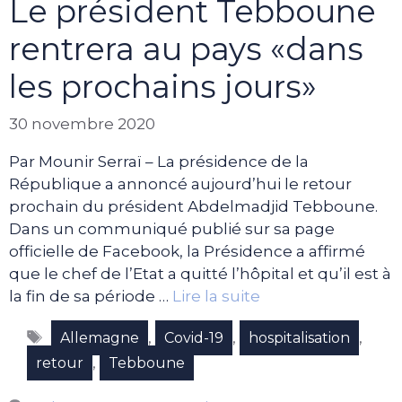
Le président Tebboune
rentrera au pays «dans
les prochains jours»
30 novembre 2020
Par Mounir Serraï – La présidence de la
République a annoncé aujourd’hui le retour
prochain du président Abdelmadjid Tebboune.
Dans un communiqué publié sur sa page
officielle de Facebook, la Présidence a affirmé
que le chef de l’Etat a quitté l’hôpital et qu’il est à
la fin de sa période …
Lire la suite
Étiquettes
,
,
,
Allemagne
Covid-19
hospitalisation
,
retour
Tebboune