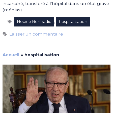
incarcéré, transféré à l’hôpital dans un état grave
(médias)
Étiquettes
,
Hocine Benhadid
hospitalisation
Laisser un commentaire
Accueil
»
hospitalisation