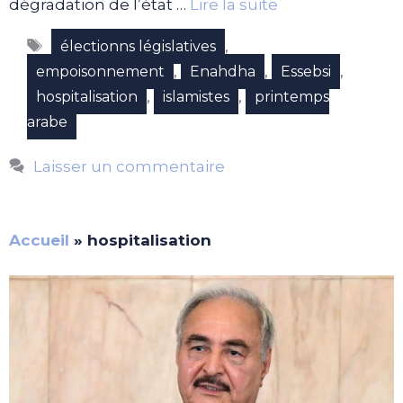
dégradation de l’état …
Lire la suite
Étiquettes
,
électionns législatives
,
,
,
empoisonnement
Enahdha
Essebsi
,
,
hospitalisation
islamistes
printemps
arabe
Laisser un commentaire
Accueil
»
hospitalisation