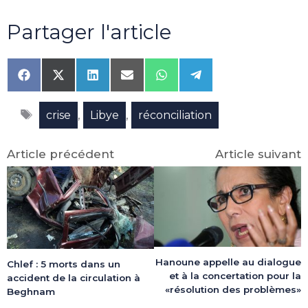
Partager l'article
Share
Share
Share
Share
Share
Share
on
on
on
on
on
on
Facebook
X
LinkedIn
Email
WhatsApp
Telegram
Étiquettes
(Twitter)
,
,
crise
Libye
réconciliation
Article précédent
Article suivant
Hanoune appelle au dialogue
Chlef : 5 morts dans un
et à la concertation pour la
accident de la circulation à
«résolution des problèmes»
Beghnam