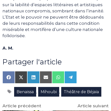
sur la labilité d’espaces littéraires et artistiques
nationaux compromis, sombrant dans l’inanité.
L’Etat et le pouvoir ne peuvent être dédouanés
de leurs responsabilités dans cette condition
misérable et mortifère d’une culture nationale
folklorisée.
A. M.
Partager l'article
Share
Share
Share
Share
Share
Share
on
on
on
on
on
on
Facebook
X
LinkedIn
Email
WhatsApp
Telegram
Étiquettes
(Twitter)
,
,
Benaïssa
Mihoubi
Théâtre de Béjaïa
Article précédent
Article suivant