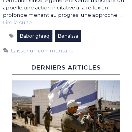
l’émotion sincère génère le verbe tranchant qui
appelle une action incitative à la réflexion
profonde menant au progrès, une approche …
Lire la suite
Étiquettes
,
Babor ghraq
Benaïssa
Laisser un commentaire
DERNIERS ARTICLES