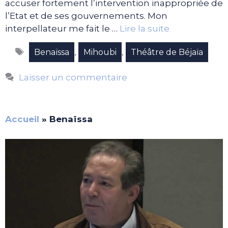
accuser fortement l’intervention inappropriée de
l’Etat et de ses gouvernements. Mon
interpellateur me fait le …
Lire la suite
Étiquettes
,
,
Benaïssa
Mihoubi
Théâtre de Béjaïa
Laisser un commentaire
Accueil
»
Benaïssa