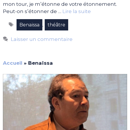
mon tour, je m’étonne de votre étonnement.
Peut-on s’étonner de …
Lire la suite
Étiquettes
,
Benaïssa
théâtre
Laisser un commentaire
Accueil
»
Benaïssa