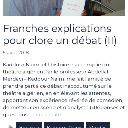
Franches explications
pour clore un débat (II)
5 avril 2018
Kaddour Naïmi et l’histoire inaccomplie du
théâtre algérien Par le professeur Abdellali
Merdaci – Kaddour Naïmi me fait l’amitié de
prendre part à ce débat inaccoutumé sur le
théâtre algérien, en en élevant les attentes,
apportant son expérience révérée de comédien,
de metteur en scène et d’analyste («Réponses et
questions …
Lire la suite
Étiquettes
,
,
,
Benaïssa
Kaddour Naïmi
Merdaci