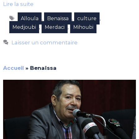
Lire la suite
Étiquettes
,
,
,
Alloula
Benaïssa
culture
,
,
Medjoubi
Merdaci
Mihoubi
Laisser un commentaire
Accueil
»
Benaïssa