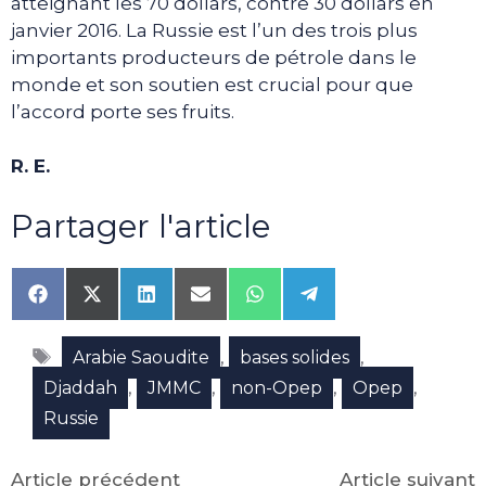
atteignant les 70 dollars, contre 30 dollars en
janvier 2016. La Russie est l’un des trois plus
importants producteurs de pétrole dans le
monde et son soutien est crucial pour que
l’accord porte ses fruits.
R. E.
Partager l'article
Share
Share
Share
Share
Share
Share
on
on
on
on
on
on
Facebook
X
LinkedIn
Email
WhatsApp
Telegram
Étiquettes
(Twitter)
,
,
Arabie Saoudite
bases solides
,
,
,
,
Djaddah
JMMC
non-Opep
Opep
Russie
Article précédent
Article suivant