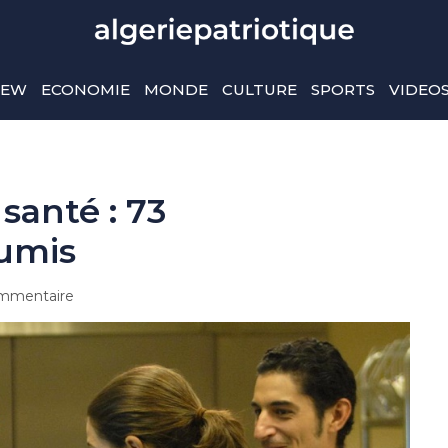
IEW
ECONOMIE
MONDE
CULTURE
SPORTS
VIDEO
 santé : 73
umis
mmentaire