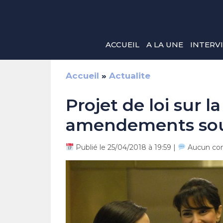
Aller
au
contenu
ACCUEIL
A LA UNE
INTERV
Accueil
»
Actualite
Projet de loi sur la
amendements so
Publié le 25/04/2018 à 19:59 |
Aucun co