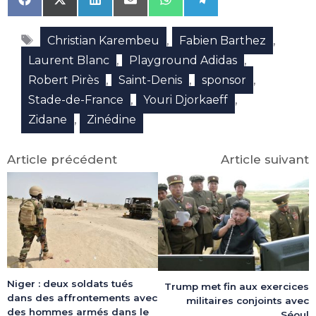
Share
Share
Share
Share
Share
Share
on
on
on
on
on
on
Facebook
X
LinkedIn
Email
WhatsApp
Telegram
Étiquettes
(Twitter)
,
,
Christian Karembeu
Fabien Barthez
,
,
Laurent Blanc
Playground Adidas
,
,
,
Robert Pirès
Saint-Denis
sponsor
,
,
Stade-de-France
Youri Djorkaeff
,
Zidane
Zinédine
Article précédent
Article suivant
Niger : deux soldats tués
Trump met fin aux exercices
dans des affrontements avec
militaires conjoints avec
des hommes armés dans le
Séoul