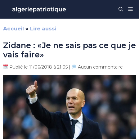
Aller
Me
au
contenu
Accueil
»
Lire aussi
Zidane : «Je ne sais pas ce que je
vais faire»
Publié le 11/06/2018 à 21:05 |
Aucun commentaire