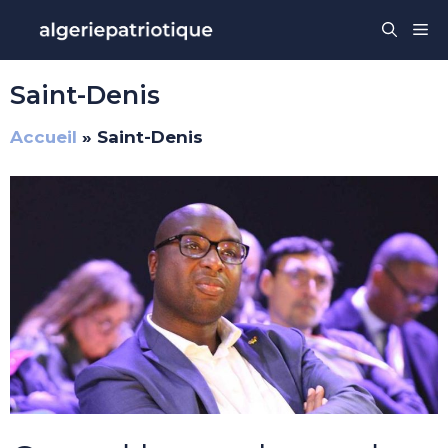
Aller
Me
au
contenu
Saint-Denis
Accueil
»
Saint-Denis