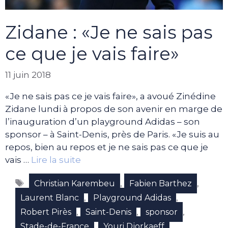
Zidane : «Je ne sais pas
ce que je vais faire»
11 juin 2018
«Je ne sais pas ce je vais faire», a avoué Zinédine
Zidane lundi à propos de son avenir en marge de
l’inauguration d’un playground Adidas – son
sponsor – à Saint-Denis, près de Paris. «Je suis au
repos, bien au repos et je ne sais pas ce que je
vais …
Lire la suite
Étiquettes
,
,
Christian Karembeu
Fabien Barthez
,
,
Laurent Blanc
Playground Adidas
,
,
,
Robert Pirès
Saint-Denis
sponsor
,
,
Stade-de-France
Youri Djorkaeff