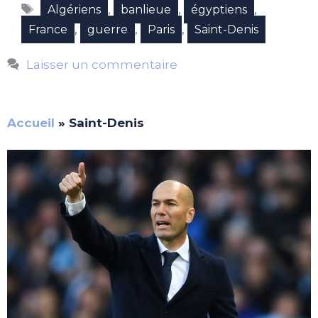
Étiquettes
,
,
,
Algériens
banlieue
égyptiens
,
,
,
France
guerre
Paris
Saint-Denis
Laisser un commentaire
Accueil
»
Saint-Denis