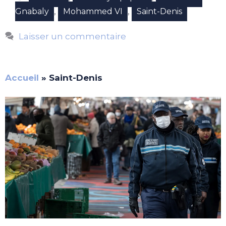
,
,
Gnabaly
Mohammed VI
Saint-Denis
Laisser un commentaire
Accueil
»
Saint-Denis