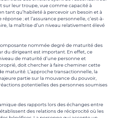
nt sur leur troupe, vue comme capacité à
en tant qu’habileté à percevoir un besoin et à
 réponse ; et l’assurance personnelle, c’est-à-
aire, la maîtrise d’un niveau relativement élevé
 composante nommée degré de maturité des
 du dirigeant est important. En effet, ce
e niveau de maturité d’une personne et
proprié, doit chercher à faire cheminer cette
de maturité. L’approche transactionnelle, la
 majeure partie sur la mouvance du pouvoir,
s réactions potentielles des personnes soumises
ynamique des rapports lors des échanges entre
 établissent des relations de réciprocité où les
es bénéfices. La personne qui accepte un