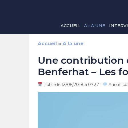
Aller
au
contenu
ACCUEIL
A LA UNE
INTERV
Accueil
»
A la une
Une contribution
Benferhat – Les f
Publié le 13/06/2018 à 07:37 |
Aucun co