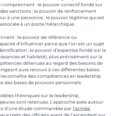
ui comprennent : le pouvoir correctif fondé sur
 des sanctions ; le pouvoir de renforcement
veur à une personne ; le pouvoir légitime qui est
e associée à un poste hiérarchique.
nent : le pouvoir de référence ou
apacité d’influencer parce que l’on est un sujet
entification ; le pouvoir d’expertise fondé sur la
sances et habileté), plus précisément sur la
ompétences détenues au regard des besoins de
 dirigeant aura recours à ces différentes bases
’on reconnaîtra des compétences en leadership
e des bases de pouvoirs personnels.
dèles théoriques sur le leadership,
eures sont retenues. L’approche axée autour
sultats d’une étude commandée par
l’armée
aux traits des officiers ayant de l’ascendant sur