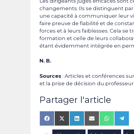
Les dirigeants jugés efficaces sont 
changements. Ils se distinguent par u
une capacité à communiquer leur visi
faire preuve de fiabilité et de const
forces et à leurs faiblesses. Cela se 
formation et celle de leurs collabo
étant évidemment intégrée en per
N. B.
Sources
: Articles et conférences s
et la prise de décision du professeur 
Partager l'article
Share
Share
Share
Share
Share
Shar
on
on
on
on
on
on
Facebook
X
LinkedIn
Email
WhatsAp
Tele