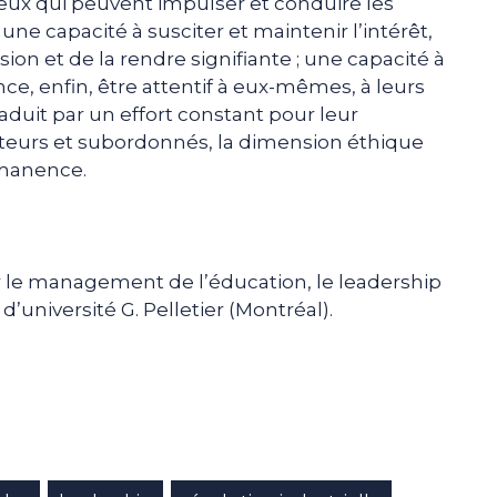
ceux qui peuvent impulser et conduire les
ne capacité à susciter et maintenir l’intérêt,
on et de la rendre signifiante ; une capacité à
ance, enfin, être attentif à eux-mêmes, à leurs
traduit par un effort constant pour leur
rateurs et subordonnés, la dimension éthique
manence.
ur le management de l’éducation, le leadership
d’université G. Pelletier (Montréal).
e
p
gram