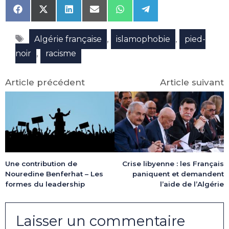
Share
Share
Share
Share
Share
Share
on
on
on
on
on
on
Facebook
X
LinkedIn
Email
WhatsApp
Telegram
Étiquettes
(Twitter)
,
,
Algérie française
islamophobie
pied-
,
noir
racisme
Article précédent
Article suivant
Une contribution de
Crise libyenne : les Français
Nouredine Benferhat – Les
paniquent et demandent
formes du leadership
l’aide de l’Algérie
Laisser un commentaire