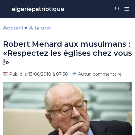
Aller
Me
au
contenu
Accueil
»
A la une
Robert Menard aux musulmans :
«Respectez les églises chez vous
!»
Publié le 13/06/2018 à 07:38 |
Aucun commentaire