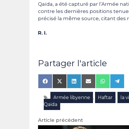
Qaïda, a été capturé par l’Armée nat
contre les dernières positions tenues 
précisé la même source, citant des 
R. I.
Partager l'article
Share
Share
Share
Share
Share
Shar
on
on
on
on
on
on
Facebook
X
LinkedIn
Email
WhatsAp
Tele
Étiquettes
Armée libyenne
Haftar
la 
(Twitter)
,
,
Qaïda
Article précédent