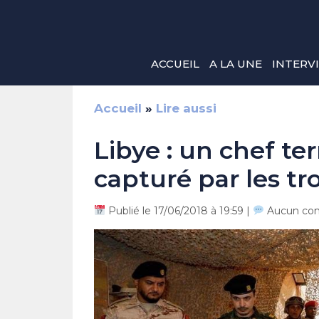
Aller
au
contenu
ACCUEIL
A LA UNE
INTERV
Accueil
»
Lire aussi
Libye : un chef ter
capturé par les tr
Publié le 17/06/2018 à 19:59 |
Aucun co