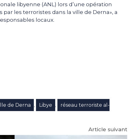
ionale libyenne (ANL) lors d’une opération
par les terroristes dans la ville de Derna», a
responsables locaux.
e
p
gram
ville de Derna
Libye
réseau terroriste al-
,
,
Article suivant