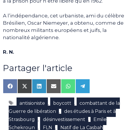
à la prison pour n’être libéré qu’en 1962.
A l’indépendance, cet urbaniste, ami du célèbre
Brésilien, Oscar Niemeyer, a obtenu, comme de
nombreux militants européens et juifs, la
nationalité algérienne.
R. N.
Partager l'article
Share
Share
Share
Share
Share
Share
on
on
on
on
on
on
Facebook
X
LinkedIn
Email
WhatsApp
Telegram
Étiquettes
(Twitter)
,
,
antisioniste
boycott
combattant de la
,
Guerre de libération
des études à Paris et à
,
,
Strasbourg
désinvestissement
Emile
,
,
Schekroun
FLN
Natif de La Casbah