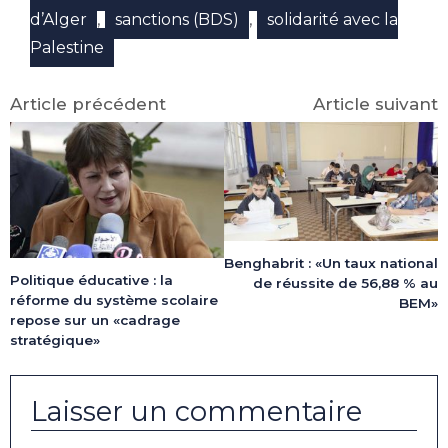
,
,
d’Alger
sanctions (BDS)
solidarité avec la
Palestine
Article précédent
Article suivant
Benghabrit : «Un taux national
Politique éducative : la
de réussite de 56,88 % au
réforme du système scolaire
BEM»
repose sur un «cadrage
stratégique»
Laisser un commentaire