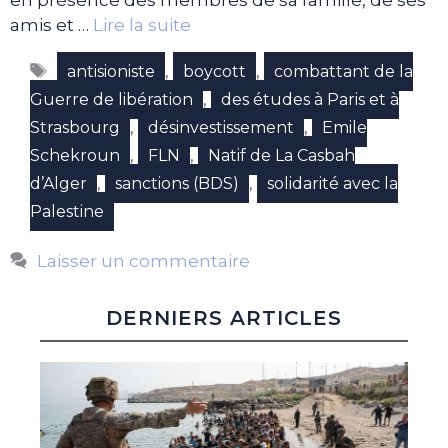
amis et …
Lire la suite
Étiquettes
,
,
antisioniste
boycott
combattant de la
,
Guerre de libération
des études à Paris et à
,
,
Strasbourg
désinvestissement
Emile
,
,
Schekroun
FLN
Natif de La Casbah
,
,
d’Alger
sanctions (BDS)
solidarité avec la
Palestine
Laisser un commentaire
DERNIERS ARTICLES