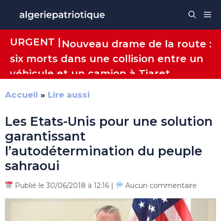
Aller
Me
au
contenu
URGENT |
Nouveau drame de la route :
six morts dans une collision entre un
véhicule et un camion à Tiaret
Accueil
»
Lire aussi
Les Etats-Unis pour une solution
garantissant
l’autodétermination du peuple
sahraoui
Publié le 30/06/2018 à 12:16 |
Aucun commentaire