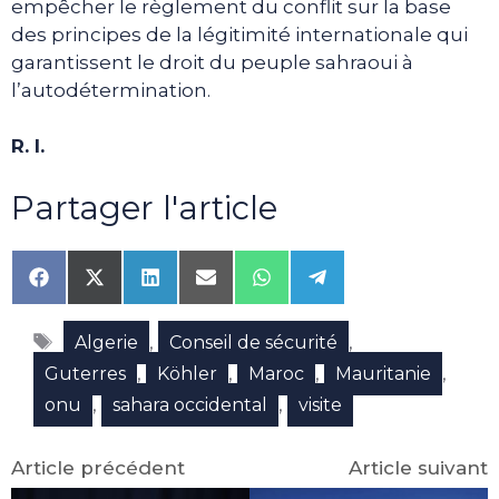
empêcher le règlement du conflit sur la base
des principes de la légitimité internationale qui
garantissent le droit du peuple sahraoui à
l’autodétermination.
R. I.
Partager l'article
Share
Share
Share
Share
Share
Share
on
on
on
on
on
on
Facebook
X
LinkedIn
Email
WhatsApp
Telegram
Étiquettes
(Twitter)
,
,
Algerie
Conseil de sécurité
,
,
,
,
Guterres
Köhler
Maroc
Mauritanie
,
,
onu
sahara occidental
visite
Article précédent
Article suivant