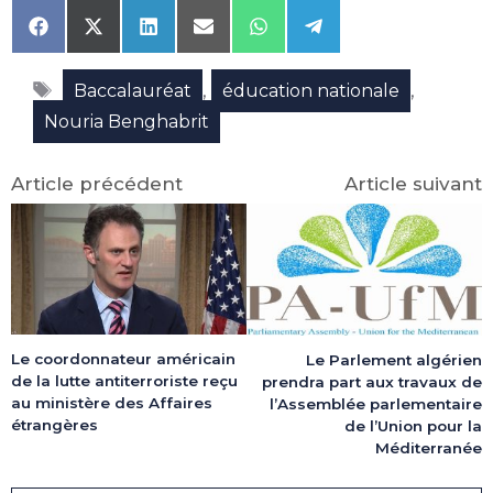
Share
Share
Share
Share
Share
Share
on
on
on
on
on
on
Facebook
X
LinkedIn
Email
WhatsApp
Telegram
Étiquettes
(Twitter)
,
,
Baccalauréat
éducation nationale
Nouria Benghabrit
Article précédent
Article suivant
Le coordonnateur américain
Le Parlement algérien
de la lutte antiterroriste reçu
prendra part aux travaux de
au ministère des Affaires
l’Assemblée parlementaire
étrangères
de l’Union pour la
Méditerranée