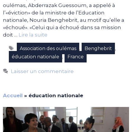
oulémas, Abderrazak Guessoum, a appelé à
l’«éviction» de la ministre de l’Education
nationale, Nouria Benghebrit, au motif qu’elle a
«échoué». «Celui qui a échoué dans sa mission
doit …
Lire la suite
Étiquettes
,
,
Association des oulémas
Benghebrit
,
éducation nationale
France
Laisser un commentaire
Accueil
»
éducation nationale