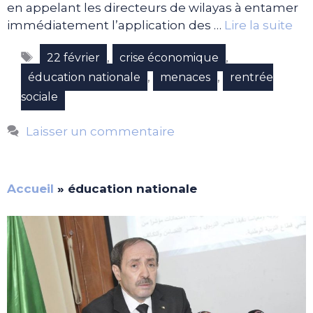
en appelant les directeurs de wilayas à entamer
immédiatement l’application des …
Lire la suite
Étiquettes
,
,
22 février
crise économique
,
,
éducation nationale
menaces
rentrée
sociale
Laisser un commentaire
Accueil
»
éducation nationale