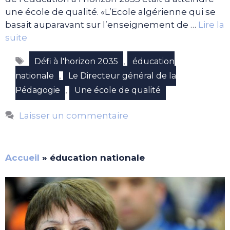
une école de qualité. «L’Ecole algérienne qui se
basait auparavant sur l’enseignement de …
Lire la
suite
Étiquettes
,
Défi à l'horizon 2035
éducation
,
nationale
Le Directeur général de la
,
Pédagogie
Une école de qualité
Laisser un commentaire
Accueil
»
éducation nationale