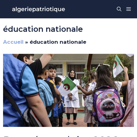
Aller
Me
au
contenu
éducation nationale
Accueil
»
éducation nationale