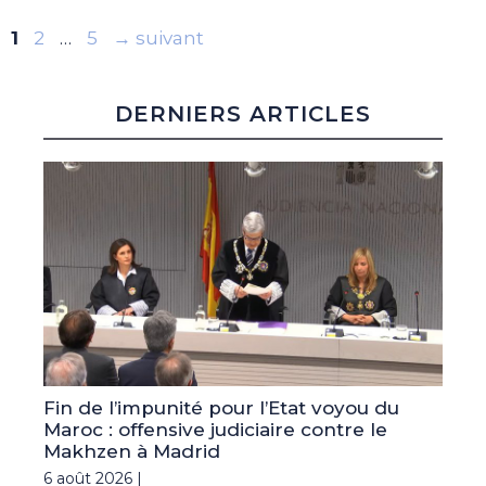
Page
Page
Page
1
2
…
5
→
suivant
DERNIERS ARTICLES
Fin de l’impunité pour l’Etat voyou du
Maroc : offensive judiciaire contre le
Makhzen à Madrid
6 août 2026 |