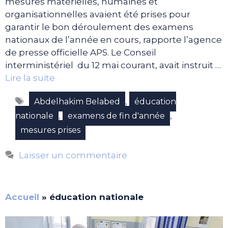
mesures matérielles, humaines et
organisationnelles avaient été prises pour
garantir le bon déroulement des examens
nationaux de l’année en cours, rapporte l’agence
de presse officielle APS. Le Conseil
interministériel du 12 mai courant, avait instruit …
Lire la suite
Étiquettes
,
Abdelhakim Belabed
éducation
,
,
nationale
examens de fin d'année
mesures prises
Laisser un commentaire
Accueil
»
éducation nationale