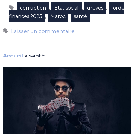
Étiquettes
,
,
,
corruption
Etat social
grèves
loi de
,
,
finances 2025
Maroc
santé
Laisser un commentaire
Accueil
»
santé