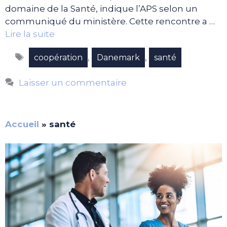
domaine de la Santé, indique l’APS selon un
communiqué du ministère. Cette rencontre a …
Lire la suite
Étiquettes
,
,
coopération
Danemark
santé
Laisser un commentaire
Accueil
»
santé