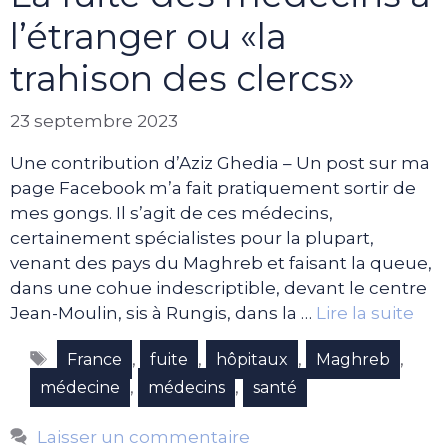
l’étranger ou «la
trahison des clercs»
23 septembre 2023
Une contribution d’Aziz Ghedia – Un post sur ma
page Facebook m’a fait pratiquement sortir de
mes gongs. Il s’agit de ces médecins,
certainement spécialistes pour la plupart,
venant des pays du Maghreb et faisant la queue,
dans une cohue indescriptible, devant le centre
Jean-Moulin, sis à Rungis, dans la …
Lire la suite
Étiquettes
,
,
,
,
France
fuite
hôpitaux
Maghreb
,
,
médecine
médecins
santé
Laisser un commentaire