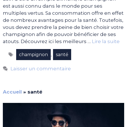
est aussi connu dans le monde pour ses
multiples vertus. Sa consommation offre en effet
de nombreux avantages pour la santé. Toutefois,
vous devez prendre la peine de bien choisir votre
champignon afin de pouvoir bénéficier de ses
atouts. Découvrez ici les meilleurs …
Lire la suite
Étiquettes
,
champignon
santé
Laisser un commentaire
Accueil
»
santé