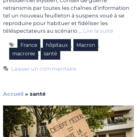
présidentiel élyséen, Conseil de guerre
retransmis par toutes les chaînes d’information
tel un nouveau feuilleton à suspens voué à se
reproduire pour habituer et fidéliser les
téléspectateurs au scénario …
Lire la suite
Étiquettes
,
,
,
France
hôpitaux
Macron
,
macronie
santé
Laisser un commentaire
Accueil
»
santé