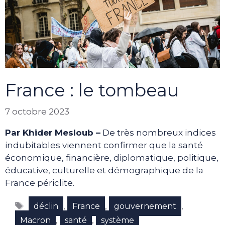
France : le tombeau
7 octobre 2023
Par Khider Mesloub –
De très nombreux indices
indubitables viennent confirmer que la santé
économique, financière, diplomatique, politique,
éducative, culturelle et démographique de la
France périclite.
Étiquettes
,
,
,
déclin
France
gouvernement
,
,
Macron
santé
système