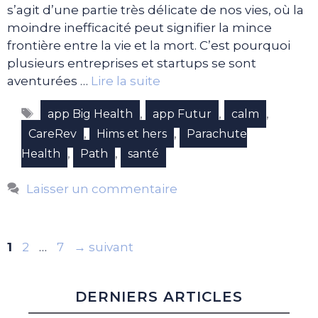
s’agit d’une partie très délicate de nos vies, où la
moindre inefficacité peut signifier la mince
frontière entre la vie et la mort. C’est pourquoi
plusieurs entreprises et startups se sont
aventurées …
Lire la suite
Étiquettes
,
,
,
app Big Health
app Futur
calm
,
,
CareRev
Hims et hers
Parachute
,
,
Health
Path
santé
Laisser un commentaire
Page
Page
Page
1
2
…
7
→
suivant
DERNIERS ARTICLES