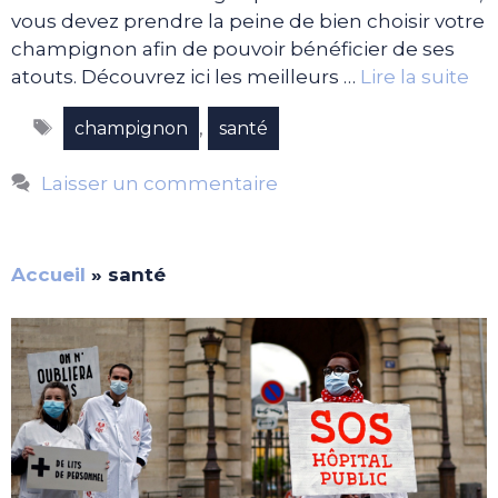
vous devez prendre la peine de bien choisir votre
champignon afin de pouvoir bénéficier de ses
atouts. Découvrez ici les meilleurs …
Lire la suite
Étiquettes
,
champignon
santé
Laisser un commentaire
Accueil
»
santé