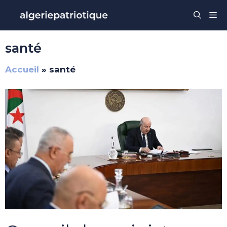
Aller
Me
au
contenu
santé
Accueil
»
santé