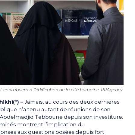
 et contribuera à l’édification de la cité humaine. PPAgency
ikhi(*) –
Jamais, au cours des deux dernières
ublique n’a tenu autant de réunions de son
t Abdelmadjid Tebboune depuis son investiture.
xaminés montrent l’implication du
onses aux questions posées depuis fort