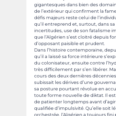
gigantesques dans bien des domaines
de l’extérieur qui confirment la fam
défis majeurs reste celui de l’indiv
qu’il entreprend et, surtout, dans sa v
incertitudes, use de son fatalisme im
que l’Algérien s’est cloitré depuis f
d’opposant paisible et prudent.
Dans l’histoire contemporaine, depui
qu’il a laissé sa force intérieure s’e
du colonisateur, ensuite contre l’hydr
très difficilement par s’en libérer. 
cours des deux dernières décennies, 
subissait les dérives d’une gouverna
sa posture pourtant révolue en accus
toute forme nouvelle de diktat. Il e
de patienter longtemps avant d’agir.
qualifiée d’impulsivité. Qu’elle soi
orchestrée, l’Algérien a toujours fin