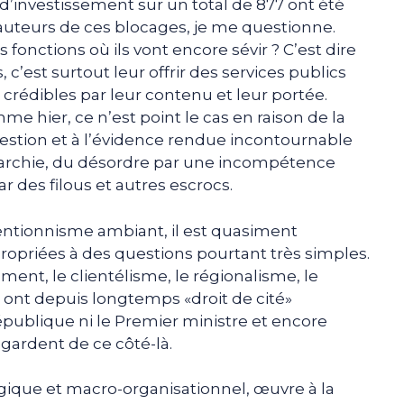
 d’investissement sur un total de 877 ont été
s auteurs de ces blocages, je me questionne.
s fonctions où ils vont encore sévir ? C’est dire
 c’est surtout leur offrir des services publics
 crédibles par leur contenu et leur portée.
 hier, ce n’est point le cas en raison de la
estion et à l’évidence rendue incontournable
’anarchie, du désordre par une incompétence
 des filous et autres escrocs.
entionnisme ambiant, il est quasiment
ropriées à des questions pourtant très simples.
ent, le clientélisme, le régionalisme, le
 ont depuis longtemps «droit de cité»
République ni le Premier ministre et encore
egardent de ce côté-là.
gique et macro-organisationnel, œuvre à la