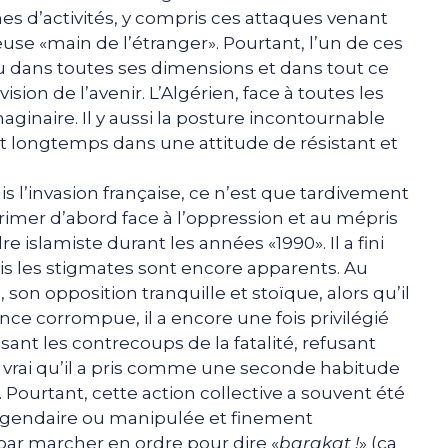
 d’activités, y compris ces attaques venant
euse «main de l’étranger». Pourtant, l’un de ces
idu dans toutes ses dimensions et dans tout ce
ision de l’avenir. L’Algérien, face à toutes les
aginaire. Il y aussi la posture incontournable
ort longtemps dans une attitude de résistant et
s l’invasion française, ce n’est que tardivement
xprimer d’abord face à l’oppression et au mépris
e islamiste durant les années «1990». Il a fini
Mais les stigmates sont encore apparents. Au
son opposition tranquille et stoïque, alors qu’il
nce corrompue, il a encore une fois privilégié
ant les contrecoups de la fatalité, refusant
st vrai qu’il a pris comme une seconde habitude
 Pourtant, cette action collective a souvent été
t légendaire ou manipulée et finement
i par marcher en ordre pour dire «
barakat !
» (ça