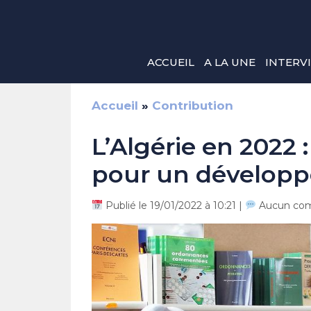
Aller
au
contenu
ACCUEIL
A LA UNE
INTERV
Accueil
»
Contribution
L’Algérie en 2022
pour un développ
Publié le 19/01/2022 à 10:21 |
Aucun com