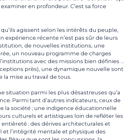
 à examiner en profondeur. C’est sa force
qu’ils agissent selon les intérêts du peuple,
 expérience récente n’est pas sûr de leurs
titution, de nouvelles institutions, une
arée, un nouveau programme de charges
’institutions avec des missions bien définies …
ceptions près), une dynamique nouvelle sont
e la mise au travail de tous.
e situation parmi les plus désastreuses qu’a
ce. Parmi tant d’autres indicateurs, ceux de
te la société ; une indigence éducationnelle
s culturels et artistiques loin de refléter les
ntièreté ; des dérives architecturales et
l et l’intégrité mentale et physique des
 des fléaux que sont les concussions, la