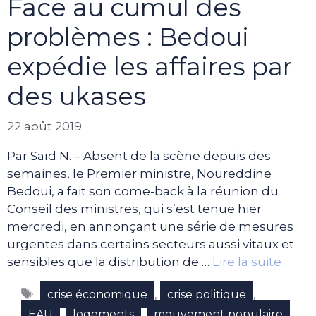
Face au cumul des
problèmes : Bedoui
expédie les affaires par
des ukases
22 août 2019
Par Saïd N. – Absent de la scène depuis des
semaines, le Premier ministre, Noureddine
Bedoui, a fait son come-back à la réunion du
Conseil des ministres, qui s’est tenue hier
mercredi, en annonçant une série de mesures
urgentes dans certains secteurs aussi vitaux et
sensibles que la distribution de …
Lire la suite
Étiquettes
,
,
crise économique
crise politique
,
,
,
EAU
logements
mouvement populaire