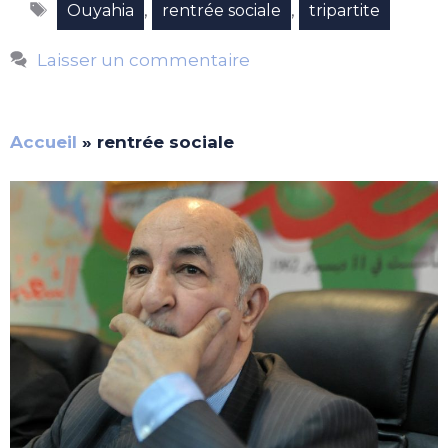
Étiquettes
,
,
Ouyahia
rentrée sociale
tripartite
Laisser un commentaire
Accueil
»
rentrée sociale