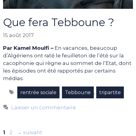
Que fera Tebboune ?
15 août 2017
Par Kamel Moulfi –
En vacances, beaucoup
d’Algériens ont raté le feuilleton de l’été sur la
cacophonie qui règne au sommet de l’Etat, dont
les épisodes ont été rapportés par certains
médias.
Étiquettes
,
,
rentrée sociale
Tebboune
tripartite
Laisser un commentaire
Page
Page
1
2
→
suivant