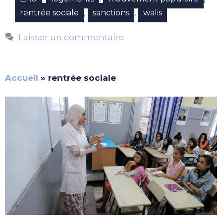
,
,
rentrée sociale
sanctions
walis
Laisser un commentaire
Accueil
»
rentrée sociale