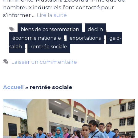
nombreux industriels l’ont contacté pour
s’informer …
Lire la suite
Étiquettes
,
,
biens de consommation
déclin
,
,
économie nationale
exportations
gaid-
,
salah
rentrée sociale
Laisser un commentaire
Accueil
»
rentrée sociale