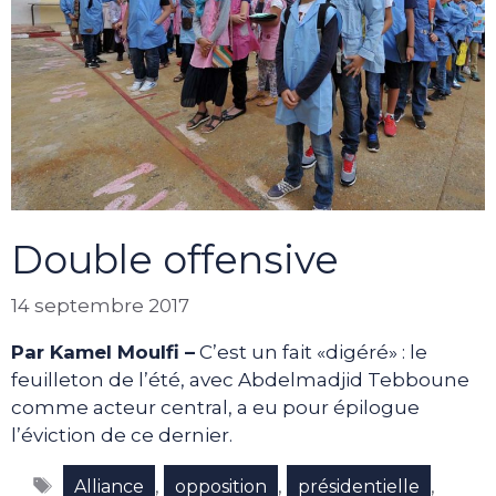
Double offensive
14 septembre 2017
Par Kamel Moulfi –
C’est un fait «digéré» : le
feuilleton de l’été, avec Abdelmadjid Tebboune
comme acteur central, a eu pour épilogue
l’éviction de ce dernier.
Étiquettes
,
,
,
Alliance
opposition
présidentielle