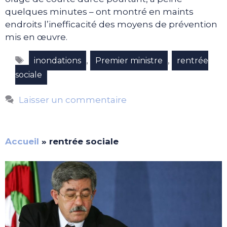
quelques minutes – ont montré en maints
endroits l’inefficacité des moyens de prévention
mis en œuvre.
Étiquettes
,
,
inondations
Premier ministre
rentrée
sociale
Laisser un commentaire
Accueil
»
rentrée sociale