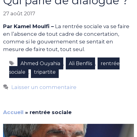
Qui parle de dialogue ?
27 août 2017
Par Kamel Moulfi –
La rentrée sociale va se faire
en l’absence de tout cadre de concertation,
comme si le gouvernement se sentait en
mesure de faire tout, tout seul.
Étiquettes
,
,
Ahmed Ouyahia
Ali Benflis
rentrée
,
sociale
tripartite
Laisser un commentaire
Accueil
»
rentrée sociale