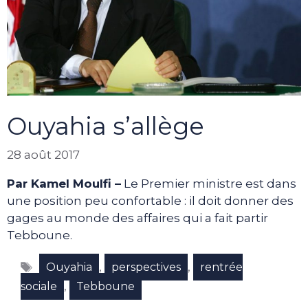
Ouyahia s’allège
28 août 2017
Par Kamel Moulfi –
Le Premier ministre est dans
une position peu confortable : il doit donner des
gages au monde des affaires qui a fait partir
Tebboune.
Étiquettes
,
,
Ouyahia
perspectives
rentrée
,
sociale
Tebboune