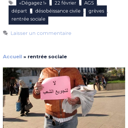
Étiquettes
,
,
,
«Dégagez !»
22 février
AGS
,
,
,
départ
désobéïssance civile
grèves
rentrée sociale
Laisser un commentaire
Accueil
»
rentrée sociale