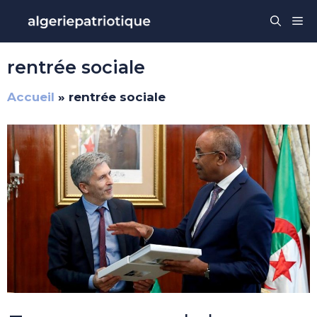
Aller
Me
au
contenu
rentrée sociale
Accueil
»
rentrée sociale