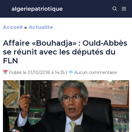
Aller
Me
au
contenu
Accueil
»
Actualite
Affaire «Bouhadja» : Ould-Abbès
se réunit avec les députés du
FLN
Publié le 01/10/2018 à 14:35 |
Aucun commentaire