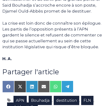
Saïd Bouhadja s’accroche encore à son poste,
Djamel Ould-Abbès promet de le destituer.
La crise est loin donc de connaître son épilogue.
Les partis de l’opposition présents à l’APN
gardent le silence et refusent de commenter ce
qui se passe actuellement au sein de cette
institution législative qui risque d’être bloquée.
H. A.
Partager l'article
Share
Share
Share
Share
Share
Share
on
on
on
on
on
on
Facebook
X
LinkedIn
Email
WhatsApp
Telegram
Étiquettes
(Twitter)
,
,
,
,
APN
Bouhadja
destitution
FLN